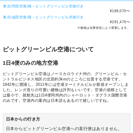
東京(羽田空港)発－ピットグリーンビル空港行き
¥189,070
〜
東京(成田空港)発－ピットグリーンビル空港行き
¥291,470
〜
※価格は在庫状況により変動します。
ピットグリーンビル空港について
1日4便のみの地方空港
ピットグリーンビル空港はノースカロライナ州の、グリーンビル・セ
ントラルビジネス地区の北部約3kmのところに位置する空港です。
1942年に開港し、2011年には空港ターミナルビルが新規オープンしま
した。レンガ造りの可愛い建物は評判もいいです。空港の規模として
は最小で、就航先は1日4便同州内のシャーロット・ダグラス国際空港
のみです。空港内の案内は日本語もあるので嬉しいですね。
日本からの行き方
日本からピットグリーンビル空港への直行便はありません。