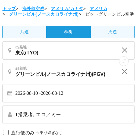
トップ
>
海外航空券
>
アメリカ/カナダ
>
アメリカ
>
グリーンビル(ノースカロライナ州)
>
ピットグリーンビル空港
片道
周遊
往復
出発地
到着地
2026-08-10
2026-08-12
1
搭乗者,
エコノミー
直行便のみ
※乗り継ぎなし