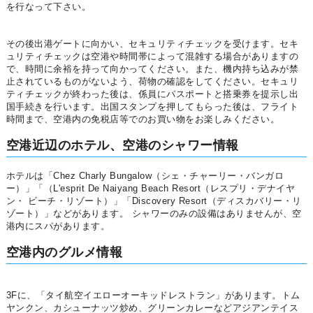
を行なって下さい。
その後出港ゲートに向かい、セキュリティチェックを受けます。セキ
ュリティチェックは空港や時間帯によって混雑する場合がありますの
で、時間に余裕を持って向かってください。また、機内持ち込みが禁
止されているものがないよう、荷物の確認をしてください。セキュリ
ティチェックが終わった後は、係員にパスポートと搭乗券を提示し出
国手続きを行います。出国スタンプを押してもらった後は、フライト
時間まで、空港内の免税店等でのお買い物をお楽しみください。
空港近辺のホテル、空港のシャワー情報
ホテルは「Chez Charly Bungalow（シェ・チャーリー・バンガロ
ー）」「（L'esprit De Naiyang Beach Resort（レスプリ・デナイヤ
ン・ ビーチ・リゾート）」「Discovery Resort（ディスカバリー・リ
ゾート）」などがあります。 シャワーのみの設備はありませんが、空
港内にスパがあります。
空港内のグルメ情報
3Fに、「タイ航空イエローオーキッドレストラン」があります。トム
ヤンクン、カシューナッツ炒め、グリーンカレーなどアジアンテイス