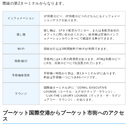
際線の第2ターミナルからなります。
1F到着ロビー、2F到着ロビーのどちらにもインフォメー
インフォメーション
ションデスクがあります。
探し物は、1Fタイ航空カウンター、または各航空会社の
落し物
オフィスに問い合わせください。紛失物は空港のインフ
ォメーションカウンターにて確認する事ができます。
Wi-Fi
登録を行えば2時間無料でWi-Fiが利用できます。
空港内には4ヶ所の両替所があります。ATMは到着ロビー
両替/銀行
に6台、出発ロビーに7台設置されています。
手荷物一時預かり所は、第1ターミナル1Fにあります。
手荷物保管所
料金は手荷物一つにつき80バーツです。
国際線ターミナル2Fに「CORAL EXECUTIVE
LOUNGE（コーラル・エグゼクティブ・ラウンジ）」
ラウンジ
「LUX-THE LUXURY LOUNGE（ラックス・ザ・ラグジ
ュアリー・ラウンジ）」があります。
プーケット国際空港からプーケット市街へのアクセ
ス