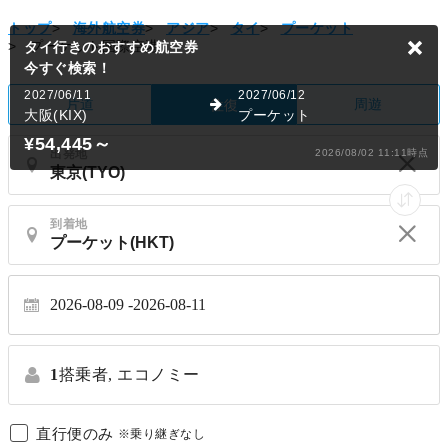
トップ
>
海外航空券
>
アジア
>
タイ
>
プーケット
>
プーケット国際空港
タイ行きのおすすめ航空券
今すぐ検索！
2027/06/11
2027/06/12
片道
周遊
往復
大阪(KIX)
プーケット
¥54,445
～
出発地
2026/08/02 11:11時点
到着地
2026-08-09
2026-08-11
1
搭乗者,
エコノミー
直行便のみ
※乗り継ぎなし