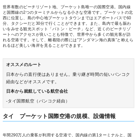
世界有数のビーチリゾート地、プーケット島唯一の国際空港。国内線
と国際線の2つのターミナルからなる小さな空港です。プーケットの北
西に位置し、島の中心地プーケットタウンまではエアポートバスで60
分、タクシーだと30分で行くことができます。また、島内で最も賑わ
いをみせる観光スポット「パトン・ビーチ」など、近くのビーチリゾ
ートへのアクセスが良いことも特徴で、世界中から多くの観光客が訪
れる空港です。そして、離着陸の際には”アンダマン海の真珠”と称えら
れるほど美しい海岸を見ることができます。
オススメのルート
日本からの直行便はありません。乗り継ぎ時間の短いバンコク
経由などがオススメです。
日本から就航している航空会社
‐タイ国際航空（バンコク経由）
タイ プーケット国際空港の規模、設備情報
年間290万人の乗客が利用する空港で、国内線の第1ターミナルと、国