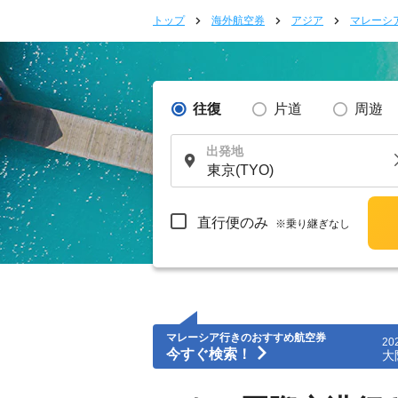
トップ
海外航空券
アジア
マレーシ
往復
片道
周遊
出発地
直行便のみ
※乗り継ぎなし
マレーシア行きのおすすめ航空券
20
今すぐ検索！
大阪