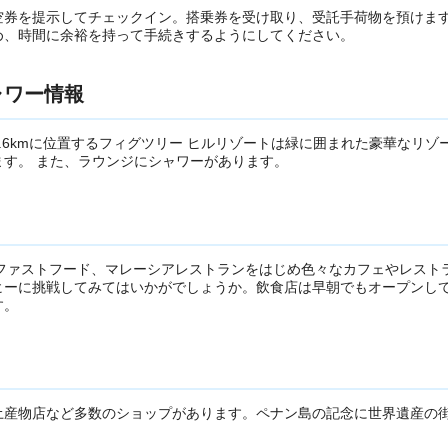
空券を提示してチェックイン。搭乗券を受け取り、受託手荷物を預けま
め、時間に余裕を持って手続きするようにしてください。
ャワー情報
.6kmに位置するフィグツリー ヒルリゾートは緑に囲まれた豪華なリゾ
す。 また、ラウンジにシャワーがあります。
ファストフード、マレーシアレストランをはじめ色々なカフェやレスト
ヒーに挑戦してみてはいかがでしょうか。飲食店は早朝でもオープンし
す。
土産物店など多数のショップがあります。ペナン島の記念に世界遺産の
。