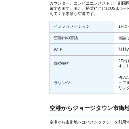
カウンター、コンビニエンスストア、制限
電できます。また、搭乗待合にはUSBポー
えてくる素敵な空港です。
インフォメーション
1F
空港内の言語
国語
無料W
Wi-Fi
2F
両替/銀行
す。
PLA
ラウンジ
ュアル
リン
空港からジョージタウン市街
空港から市街地へはバスかタクシーを利用