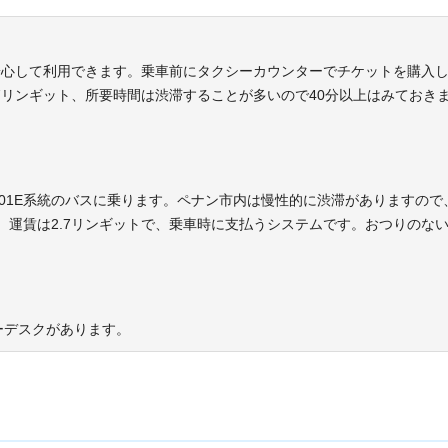
安心して利用できます。乗車前にタクシーカウンターでチケットを購入
.7リンギット、所要時間は渋滞することが多いので40分以上はみておき
401E系統のバスに乗ります。ペナン市内は慢性的に渋滞がありますので
。運賃は2.7リンギットで、乗車時に支払うシステムです。おつりのな
ーデスクがあります。