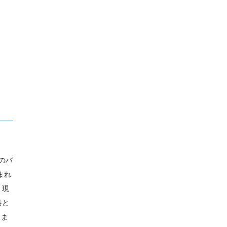
のバ
まれ
。現
港と
りま