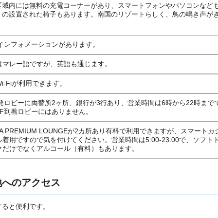
区域内には無料の充電コーナーがあり、スマートフォンやパソコンなど
トの設置された椅子もあります。南国のリゾートらしく、鳥の鳴き声が
にインフォメーションがあります。
はマレー語ですが、英語も通じます。
i-Fiが利用できます。
出発ロビーに両替所2ヶ所、銀行が3行あり、営業時間は6時から22時まで
1F到着ロビーにはありません。
ZA PREMIUM LOUNGEが2カ所あり有料で利用できますが、スマートカ
着用ですので気を付けてください。営業時間は5:00-23:00で、ソフト
クだけでなくアルコール（有料）もあります。
地へのアクセス
すると便利です。