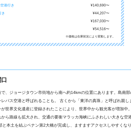
際空港行き
¥140,690
〜
行き
¥44,207
〜
¥167,030
〜
¥54,516
〜
※価格は在庫状況により変動します。
関口
で、ジョージタウン市街地から南へ約14kmの位置にあります。島南部
ンレパス空港と呼ばれることも。 古くから「東洋の真珠」と呼ばれ親し
ンが世界文化遺産に登録されたことにより、世界中から観光客が増加中
れから路線も拡大され、交通の要衝マラッカ海峡にふさわしい大きな空
南部と本土を結ぶペナン第2大橋が完成し、ますますアクセスしやすくな