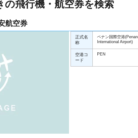
きの飛行機・航空券を検索
安航空券
正式名
ペナン国際空港(Penan
International Airport)
称
空港コ
PEN
ード