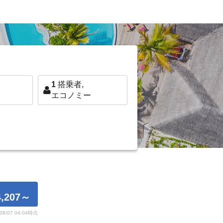
1
搭乗者,
エコノミー
,207
～
/08/07 04:04時点