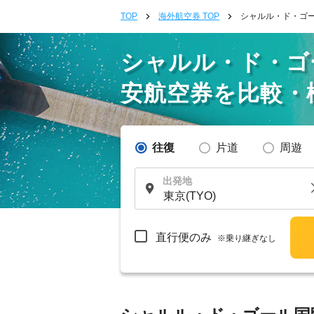
TOP
海外航空券 TOP
シャルル・ド・ゴー
シャルル・ド・ゴ
安航空券を比較・
往復
片道
周遊
出発地
直行便のみ
※乗り継ぎなし