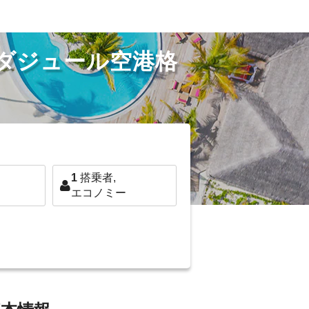
ダジュール空港格
1
搭乗者,
エコノミー