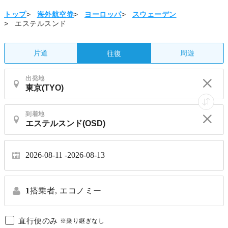
トップ
>
海外航空券
>
ヨーロッパ
>
スウェーデン
>
エステルスンド
片道
周遊
往復
出発地
到着地
2026-08-11
2026-08-13
1
搭乗者,
エコノミー
直行便のみ
※乗り継ぎなし