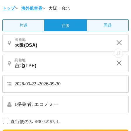
トップ
>
海外航空券
>
大阪→台北
片道
周遊
往復
出発地
到着地
2026-09-22
2026-09-30
1
搭乗者,
エコノミー
直行便のみ
※乗り継ぎなし