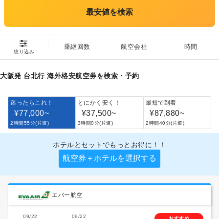
最安値を検索
乗継回数
航空会社
時間
絞り込み
大阪発 台北行 海外格安航空券を検索・予約
迷ったらこれ！
とにかく安く！
最短で到着
¥77,000
~
¥37,500
~
¥87,880
~
2時間55分(片道)
3時間0分(片道)
2時間40分(片道)
ホテルとセットでもっとお得に！！
航空券＋ホテルを選択する
エバー航空
09/22
09/22
おすすめ