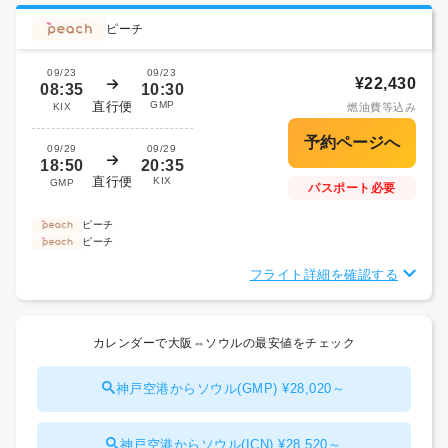
ピーチ
09/23
09/23
¥22,430
08:35
10:30
直行便
GMP
KIX
燃油費等込み
09/29
09/29
18:50
20:35
直行便
KIX
GMP
パスポート必要
ピーチ
ピーチ
フライト詳細を確認する
カレンダーで大阪⇔ソウルの最安値をチェック
神戸空港からソウル(GMP) ¥28,020～
神戸空港からソウル(ICN) ¥28,520～