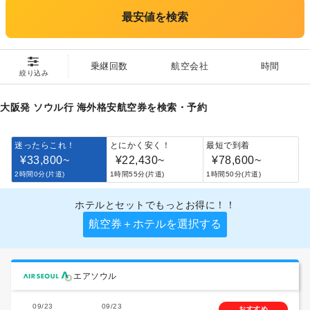
最安値を検索
乗継回数
航空会社
時間
絞り込み
大阪発 ソウル行 海外格安航空券を検索・予約
迷ったらこれ！
とにかく安く！
最短で到着
¥33,800
~
¥22,430
~
¥78,600
~
2時間0分(片道)
1時間55分(片道)
1時間50分(片道)
ホテルとセットでもっとお得に！！
航空券＋ホテルを選択する
エアソウル
09/23
09/23
おすすめ