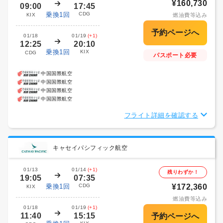
¥160,730
09:00
17:45
乗換1回
CDG
KIX
燃油費等込み
01/18
01/19
(+1)
12:25
20:10
乗換1回
KIX
CDG
パスポート必要
中国国際航空
中国国際航空
中国国際航空
中国国際航空
フライト詳細を確認する
キャセイパシフィック航空
01/13
01/14
(+1)
残りわずか！
19:05
07:35
乗換1回
CDG
¥172,360
KIX
燃油費等込み
01/18
01/19
(+1)
11:40
15:15