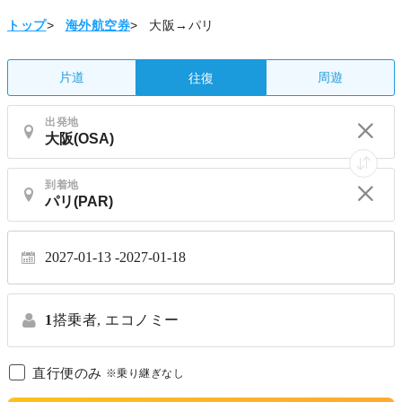
トップ
>
海外航空券
>
大阪→パリ
片道
周遊
往復
出発地
到着地
2027-01-13
2027-01-18
1
搭乗者,
エコノミー
直行便のみ
※乗り継ぎなし