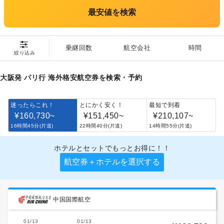
最安値を検索
乗継回数
航空会社
時間
絞り込み
大阪発 パリ行 海外格安航空券を検索・予約
迷ったらこれ！
とにかく安く！
最短で到着
¥160,730
~
¥151,450
~
¥210,107
~
16時間45分(片道)
22時間40分(片道)
14時間55分(片道)
ホテルとセットでもっとお得に！！
航空券＋ホテルを選択する
中国国際航空
01/13
01/13