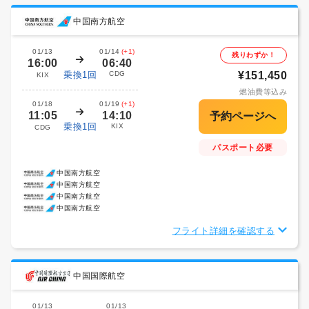
中国南方航空
01/13
01/14
(+1)
残りわずか！
16:00
06:40
乗換1回
CDG
¥151,450
KIX
燃油費等込み
01/18
01/19
(+1)
11:05
14:10
乗換1回
KIX
CDG
パスポート必要
中国南方航空
中国南方航空
中国南方航空
中国南方航空
フライト詳細を確認する
中国国際航空
01/13
01/13