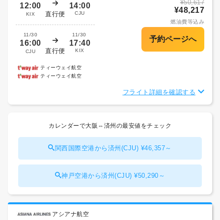
¥50,617
12:00
14:00
¥48,217
直行便
CJU
KIX
燃油費等込み
11/30
11/30
16:00
17:40
直行便
KIX
CJU
ティーウェイ航空
ティーウェイ航空
フライト詳細を確認する
カレンダーで大阪⇔済州の最安値をチェック
関西国際空港から済州(CJU) ¥46,357～
神戸空港から済州(CJU) ¥50,290～
アシアナ航空