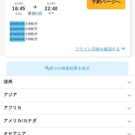
11/30
11/30
16:45
22:40
乗換1回
KIX
CJU
大韓航空
大韓航空
大韓航空
大韓航空
フライト詳細を確認する
残りの検索結果を表示
済州
アジア
アフリカ
アメリカ/カナダ
オセアニア