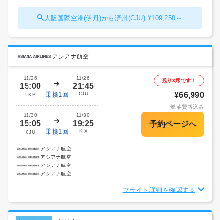
大阪国際空港(伊丹)から済州(CJU) ¥109,250～
アシアナ航空
11/26
11/26
残り3席です！
15:00
21:45
乗換1回
CJU
¥66,990
UKB
燃油費等込み
11/30
11/30
15:05
19:25
乗換1回
KIX
CJU
アシアナ航空
アシアナ航空
アシアナ航空
アシアナ航空
フライト詳細を確認する