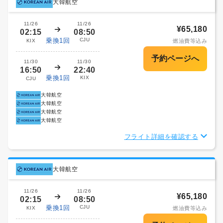
大韓航空
11/26
11/26
¥65,180
02:15
08:50
乗換1回
CJU
KIX
燃油費等込み
11/30
11/30
16:50
22:40
乗換1回
KIX
CJU
大韓航空
大韓航空
大韓航空
大韓航空
フライト詳細を確認する
大韓航空
11/26
11/26
¥65,180
02:15
08:50
乗換1回
CJU
KIX
燃油費等込み