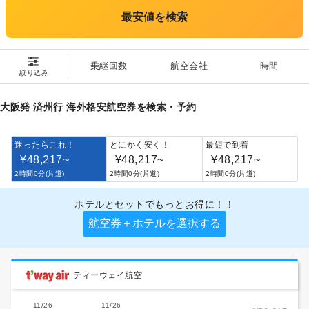
最安値を検索
乗継回数
航空会社
時間
絞り込み
大阪発 済州行 海外格安航空券を検索・予約
迷ったらこれ！
とにかく安く！
最短で到着
¥48,217
~
¥48,217
~
¥48,217
~
2時間0分(片道)
2時間0分(片道)
2時間0分(片道)
ホテルとセットでもっとお得に！！
航空券＋ホテルを選択する
ティーウェイ航空
11/26
11/26