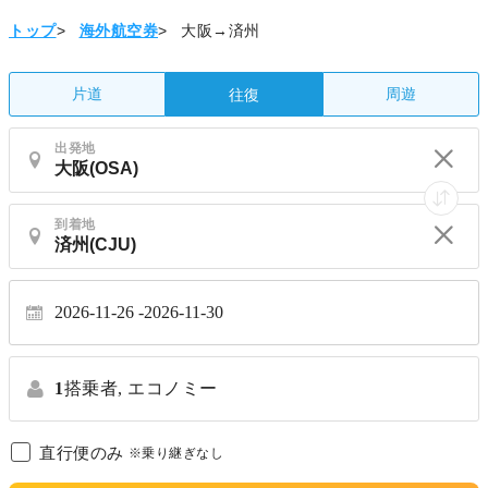
トップ
>
海外航空券
>
大阪→済州
片道
周遊
往復
出発地
到着地
2026-11-26
2026-11-30
1
搭乗者,
エコノミー
直行便のみ
※乗り継ぎなし