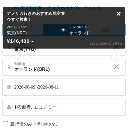
トップ
>
海外航空券
>
アメリカ/カナダ
>
アメリカ
>
オーランド
アメリカ行きのおすすめ航空券
今すぐ検索！
2027/02/02
2027/02/10
片道
周遊
往復
東京(NRT)
オーランド
¥146,400
～
出発地
2026/08/08 00:12時点
到着地
2026-08-09
2026-08-11
1
搭乗者,
エコノミー
直行便のみ
※乗り継ぎなし