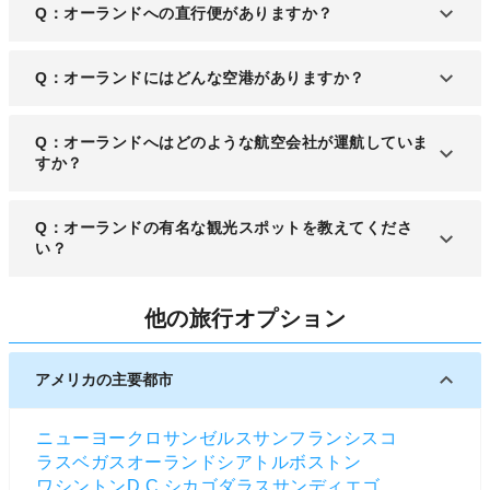
Q：オーランドへの直行便がありますか？
A：日本からオーランドへの直行便はありません。
Q：オーランドにはどんな空港がありますか？
A：オーランド国際空港があります。
Q：オーランドへはどのような航空会社が運航していま
すか？
A：サウスウエスト航空、スピリット航空、フロン
Q：オーランドの有名な観光スポットを教えてくださ
ティア航空など主に米国内の航空会社が運航してい
い？
ます。
A：オーランドは「ウォルト ディズニー ワールド」
他の旅行オプション
や「ユニバーサルオーランド」など、日本でも人気
な有名テーマパークがあることで知られています。
アメリカの主要都市
ニューヨーク
ロサンゼルス
サンフランシスコ
ラスベガス
オーランド
シアトル
ボストン
ワシントンD.C.
シカゴ
ダラス
サンディエゴ