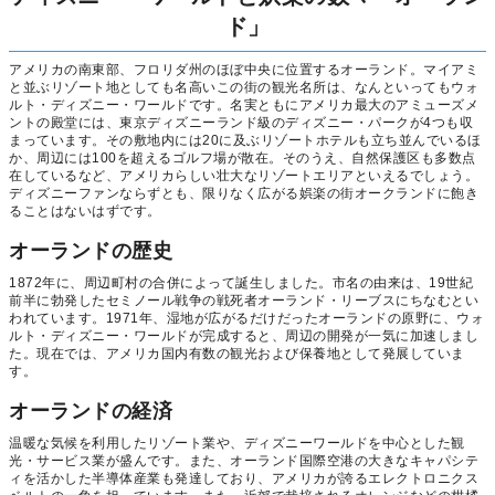
ド」
アメリカの南東部、フロリダ州のほぼ中央に位置するオーランド。マイアミ
と並ぶリゾート地としても名高いこの街の観光名所は、なんといってもウォ
ルト・ディズニー・ワールドです。名実ともにアメリカ最大のアミューズメ
ントの殿堂には、東京ディズニーランド級のディズニー・パークが4つも収
まっています。その敷地内には20に及ぶリゾートホテルも立ち並んでいるほ
か、周辺には100を超えるゴルフ場が散在。そのうえ、自然保護区も多数点
在しているなど、アメリカらしい壮大なリゾートエリアといえるでしょう。
ディズニーファンならずとも、限りなく広がる娯楽の街オークランドに飽き
ることはないはずです。
オーランドの歴史
1872年に、周辺町村の合併によって誕生しました。市名の由来は、19世紀
前半に勃発したセミノール戦争の戦死者オーランド・リーブスにちなむとい
われています。1971年、湿地が広がるだけだったオーランドの原野に、ウォ
ルト・ディズニー・ワールドが完成すると、周辺の開発が一気に加速しまし
た。現在では、アメリカ国内有数の観光および保養地として発展していま
す。
オーランドの経済
温暖な気候を利用したリゾート業や、ディズニーワールドを中心とした観
光・サービス業が盛んです。また、オーランド国際空港の大きなキャパシテ
ィを活かした半導体産業も発達しており、アメリカが誇るエレクトロニクス