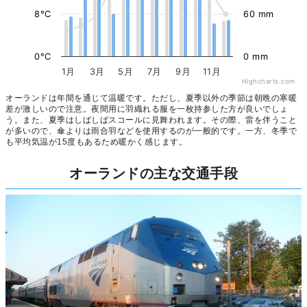
8°C
60 mm
0°C
0 mm
1月
3月
5月
7月
9月
11月
Highcharts.com
オーランドは年間を通じて温暖です。ただし、夏季以外の季節は朝晩の寒暖
差が激しいので注意。夜間用に羽織れる服を一枚持参した方が良いでしょ
う。また、夏季はしばしばスコールに見舞われます。その際、雷を伴うこと
が多いので、傘よりは雨合羽などを使用するのが一般的です。一方、冬季で
も平均気温が15度もあるため暖かく感じます。
オーランドの主な交通手段