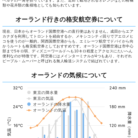
ベルトの一角を担っています。また、近郊で栽培されるオレンジなどの柑橘
類や花卉類の集積地としても知られています。
オーランド行きの格安航空券について
現在、日本からオーランド国際空港への直行便はありません。成田からエア
カナダを利用してトロントを経由するか、メキシコシティ回りでアエロメヒ
コを使うのが一般的。関西国際空港からも、エミレーツ航空でドバイから向
かうルートも格安航空券としておすすめです。オーランド国際空港は市中心
部まで5キロ弱、ディズニーワールドへも10キロ程度とアクセスにたいへん
便利なのが特徴です。同空港にはメインターミナルが4つもあり、それぞれ
ピープル・ムーバーと呼ばれる無人輸送システムで結ばれています。
オーランドの気候について
32°C
240 mm
東京の降水量
東京の気温
オーランドの降水量
24°C
180 mm
オーランドの気温
降水量（mm）
気温（°C）
16°C
120 mm