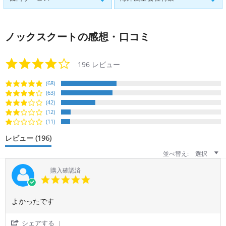
ノックスクート
の感想・口コミ
3.8
196 レビュー
star
rating
(68)
(63)
(42)
(12)
(11)
レビュー
(196)
並べ替え:
選択
購入確認済
5.0
star
rating
Review
review
よかったです
by
stating
ご
よ
'
シェアする