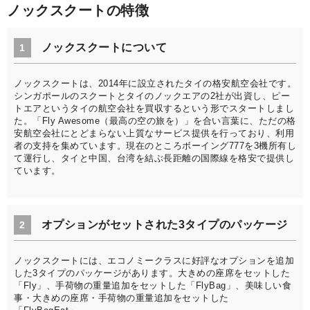
ノックスクートの特徴
ノックスクートについて
1
ノックスクートは、2014年に設立されたタイの格安航空会社です。
シンガポールのスクートとタイのノックエアの2社が出資し、ピー
トエアというタイの航空会社を買収するという形でスタートしまし
た。「Fly Awesome（最高の空の旅を）」を合い言葉に、ただの格
安航空会社にとどまらない上質なサービス提供を行っており、利用
者の支持を集めています。現在のところボーイング777を3機所有し
て運行し、タイと中国、台湾を結ぶ長距離の国際線を格安で提供し
ています。
オプションがセットされた3タイプのパッケージ
2
ノックスクートには、エコノミークラスに好評なオプションを追加
した3タイプのパッケージがあります。大きめの座席をセットした
「Fly」、手荷物の重量追加をセットした「FlyBag」、美味しい食
事・大きめの座席・手荷物の重量追加をセットした