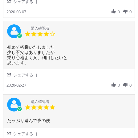
'
シェアする
員
様
カ
Share
の
on
ッ
Review
2020-03-07
0
0
対
7
プ
by
応
Mar
ヌ
ご
も
2020
ー
利
購入確認済
良
ド
用
4.0
か
ル
者
star
っ
様
rating
た
Review
review
初めて搭乗いたしました
on
で
by
stating
少し不安はありましたが
7
す。
ご
初
乗り心地よく又、利用したいと
Mar
利
の
思います。
2020
用
ノ
者
ッ
'
シェアする
様
ク
Share
on
ス
Review
2020-02-27
0
0
27
ク
by
Feb
ー
ご
2020
ト
利
購入確認済
用
5.0
者
star
様
rating
Review
review
たっぷり遊んで夜の便
on
by
stating
27
ご
た
Feb
'
シェアする
利
っ
2020