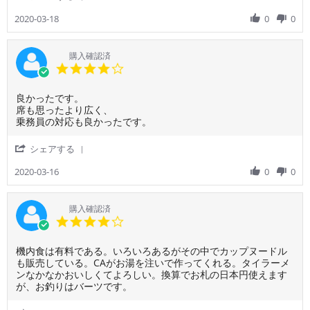
利
か
Share
用
っ
Review
2020-03-18
0
0
者
た
by
様
で
ご
on
す
利
購入確認済
18
用
4.0
Mar
者
star
2020
様
rating
Review
review
良かったです。
on
by
stating
席も思ったより広く、
18
ご
良
乗務員の対応も良かったです。
Mar
利
か
2020
用
っ
'
シェアする
者
た
Share
様
で
Review
2020-03-16
0
0
on
す。
by
16
席
ご
Mar
も
利
購入確認済
2020
思
用
4.0
っ
者
star
た
様
rating
よ
Review
review
機内食は有料である。いろいろあるがその中でカップヌードル
on
り
by
stating
も販売している。CAがお湯を注いで作ってくれる。タイラーメ
16
広
ご
機
ンなかなかおいしくてよろしい。換算でお札の日本円使えます
Mar
く、
利
内
が、お釣りはバーツです。
2020
乗
用
食
務
者
は