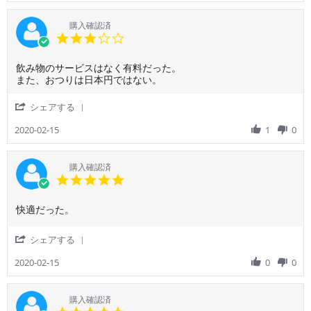
様
ご
on
利
購入確認済
17
用
3.0
Feb
者
star
2020
様
rating
Review
review
飲み物のサービスはなく有料だった。
on
by
stating
また、おつりは日本円ではない。
17
ご
飲
Feb
利
み
2020
'
シェアする
用
物
Share
者
の
Review
2020-02-15
1
0
様
サ
by
on
ー
ご
15
ビ
利
購入確認済
Feb
ス
用
5.0
2020
は
者
star
な
様
rating
く
Review
review
快適だった。
on
有
by
stating
15
料
ご
快
Feb
'
シェアする
だ
利
適
2020
Share
っ
用
だ
Review
2020-02-15
0
0
た。
者
っ
by
ま
様
た。
ご
た、
on
利
購入確認済
お
15
用
5.0