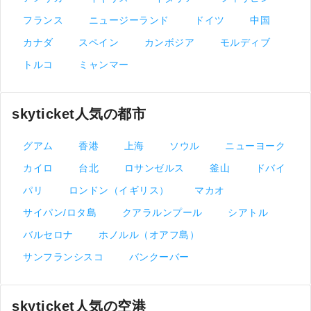
フランス
ニュージーランド
ドイツ
中国
カナダ
スペイン
カンボジア
モルディブ
トルコ
ミャンマー
skyticket人気の都市
グアム
香港
上海
ソウル
ニューヨーク
カイロ
台北
ロサンゼルス
釜山
ドバイ
パリ
ロンドン（イギリス）
マカオ
サイパン/ロタ島
クアラルンプール
シアトル
バルセロナ
ホノルル（オアフ島）
サンフランシスコ
バンクーバー
skyticket人気の空港