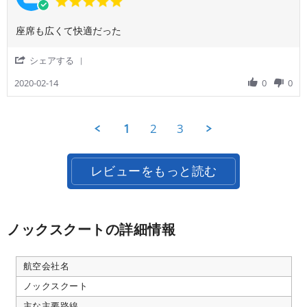
つ
Feb
者
star
り
2020
様
rating
は
Review
review
座席も広くて快適だった
on
日
by
stating
15
本
ご
座
Feb
'
シェアする
円
利
席
2020
Share
で
用
も
Review
2020-02-14
0
0
は
者
広
by
な
様
く
ご
い。
on
て
利
14
快
1
2
3
用
Feb
適
者
2020
だ
様
っ
on
た
レビューをもっと読む
14
Feb
2020
ノックスクートの詳細情報
航空会社名
ノックスクート
主な主要路線