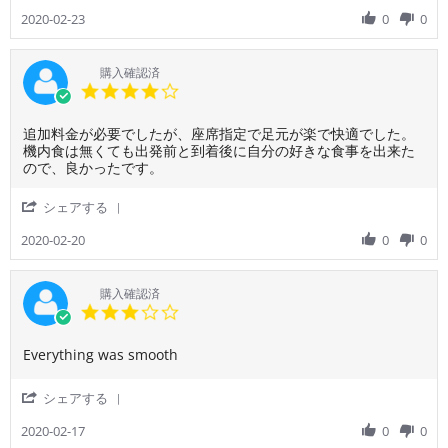
Share
用
ぷ
Review
2020-02-23
0
0
者
り
by
様
遊
ご
on
ん
利
購入確認済
23
で
用
4.0
Feb
夜
者
star
2020
の
様
rating
便
Review
review
追加料金が必要でしたが、座席指定で足元が楽で快適でした。
on
by
stating
機内食は無くても出発前と到着後に自分の好きな食事を出来た
23
ご
良
ので、良かったです。
Feb
利
か
2020
用
っ
'
シェアする
者
た
Share
様
で
Review
2020-02-20
0
0
on
す。
by
20
ご
Feb
利
購入確認済
2020
用
3.0
者
star
様
rating
Review
review
Everything was smooth
on
by
stating
20
ご
Comfortable
Feb
'
シェアする
利
2020
Share
用
Review
2020-02-17
0
0
者
by