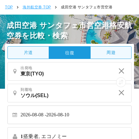
TOP
海外航空券 TOP
成田空港 サンタフェ市営空港
成田空港 サンタフェ市営空港格安航
空券を比較・検索
片道
周遊
往復
出発地
到着地
2026-08-08
2026-08-10
1
搭乗者,
エコノミー