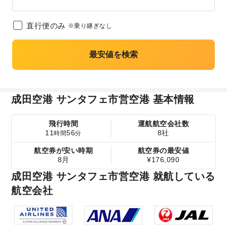
直行便のみ
※乗り継ぎなし
最安値を検索
成田空港 サンタフェ市営空港 基本情報
飛行時間
運航航空会社数
11
56
8社
時間
分
航空券が安い時期
航空券の最安値
8月
¥176,090
成田空港 サンタフェ市営空港 就航している
航空会社