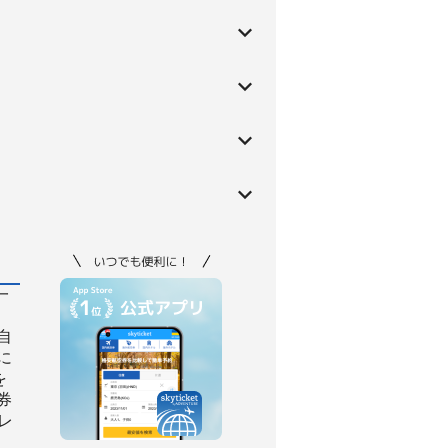
一
自
に
を
券
レ