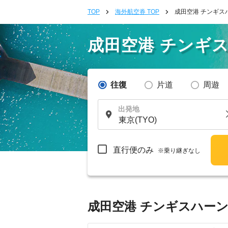
TOP
海外航空券 TOP
成田空港 チンギス
成田空港 チンギ
往復
片道
周遊
出発地
直行便のみ
※乗り継ぎなし
成田空港 チンギスハーン