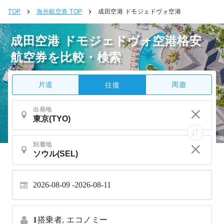
TOP
海外航空券 TOP
成田空港 ドモジェドヴォ空港
成田空港 ドモジェドヴォ空港格安
航空券を比較・検索
片道
周遊
往復
出発地
到着地
2026-08-09
2026-08-11
1
搭乗者,
エコノミー