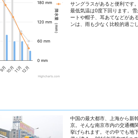
180 mm
サングラスがあると便利です。
南京の気温
最低気温は0度下回ります。
降水量（mm）
ートや帽子、耳あてなどがあ
120 mm
ンは、雨も少なく比較的過ごし
60 mm
0 mm
9月
10月
11月
12月
Highcharts.com
中国の最大都市、上海から新
京。そんな南京市内の交通機
挙げられます。その中でも地