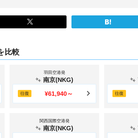
を比較
羽田空港発
南京(NKG)
¥61,940～
往復
往復
関西国際空港発
南京(NKG)