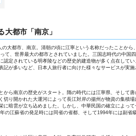
る大都市「南京」
万人の大都市、南京。清朝の頃に江寧という名称だったことから
たって、世界最大の都市とされていました。三国志時代の中国四
に認定されている明孝陵などの歴史的建造物が多く点在してい
表記が多いなど、日本人旅行者に向けた様々なサービスが実施
とから南京の歴史がスタート。隋の時代には江寧県、そして唐
く切り開かれた大運河によって長江対岸の揚州が物資の集積場
栄に暗雲が立ち込めました。しかし、中華民国の確立によって一
3年の江蘇省の発足時には同省の省都、そして1994年には副省