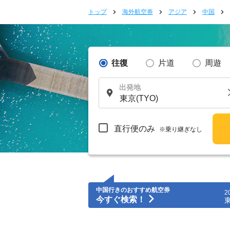
トップ
海外航空券
アジア
中国
往復
片道
周遊
出発地
直行便のみ
※乗り継ぎなし
中国行きのおすすめ航空券
2
今すぐ検索！
東