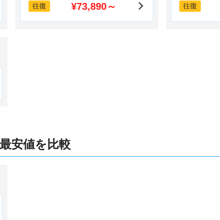
¥73,890～
往復
往復
 最安値を比較