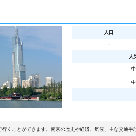
人口
-
人
中
中
間で行くことができます。南京の歴史や経済、気候、主な交通手