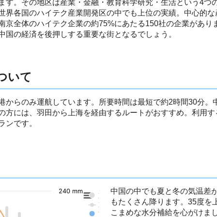
ます。その地区は産業・金融・教育科学研究・生活という4つ
世界各国のハイテク産業開発区の中でも上位の実績。中心的な
南京全体のハイテク企業の約75%にあたる150社の企業があ
中国の経済を後押しする重要な街となるでしょう。
ついて
港からのみ運航しています。所要時間は最短で約2時間30分。
の方には、羽田から上海を経由するルートがおすすめ。利用す
ランです。
中国の中でも夏と冬の気温差
240 mm
東京の降水量
もたくさん降ります。35度を
東京の気温
こまめな水分補給を心がけま
南京の降水量