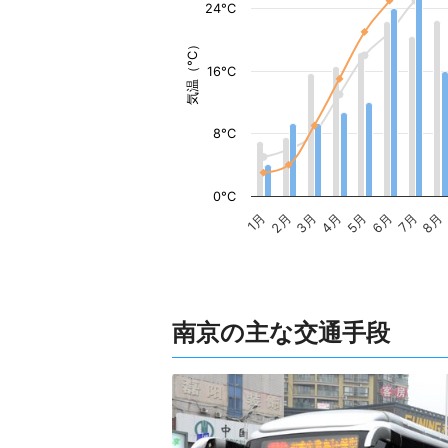
24°C
気温（°C）
16°C
8°C
0°C
1月
2月
3月
4月
5月
6月
7月
8月
南京の主な交通手段