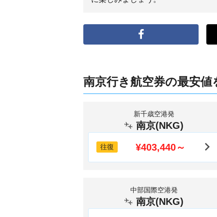
南京行き航空券の最安値
新千歳空港発
南京(NKG)
¥403,440～
往復
中部国際空港発
南京(NKG)