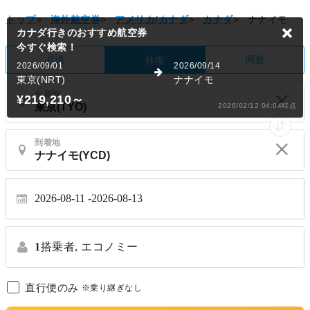
トップ
>
海外航空券
>
アメリカ/カナダ
>
カナダ
>
ナナイモ
カナダ行きのおすすめ航空券
今すぐ検索！
片道
周遊
往復
2026/09/01
2026/09/14
東京(NRT)
ナナイモ
出発地
¥219,210
～
2026/02/12 04:04時点
到着地
2026-08-11
2026-08-13
1
搭乗者,
エコノミー
直行便のみ
※乗り継ぎなし