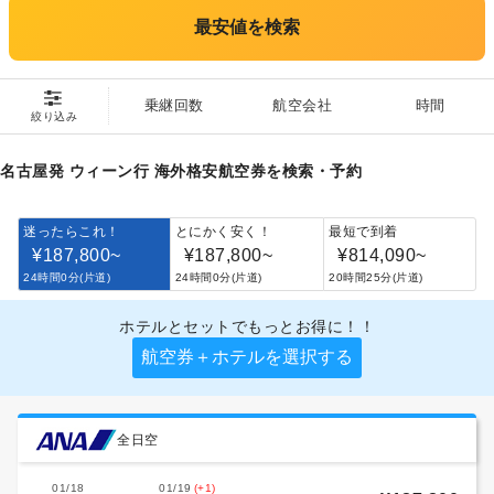
最安値を検索
乗継回数
航空会社
時間
絞り込み
名古屋発 ウィーン行 海外格安航空券を検索・予約
迷ったらこれ！
とにかく安く！
最短で到着
¥187,800
~
¥187,800
~
¥814,090
~
24時間0分(片道)
24時間0分(片道)
20時間25分(片道)
ホテルとセットでもっとお得に！！
航空券＋ホテルを選択する
全日空
01/18
01/19
(+1)