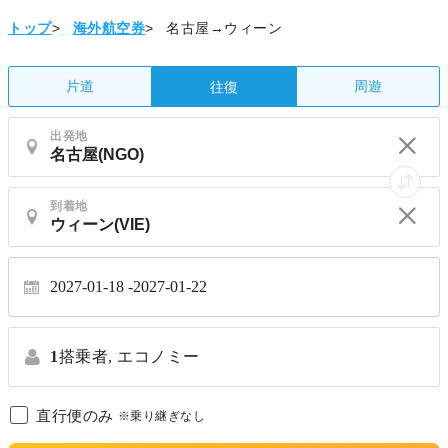
トップ
>
海外航空券
>
名古屋→ウィーン
片道
周遊
往復
出発地
到着地
2027-01-18
2027-01-22
1
搭乗者,
エコノミー
直行便のみ
※乗り継ぎなし