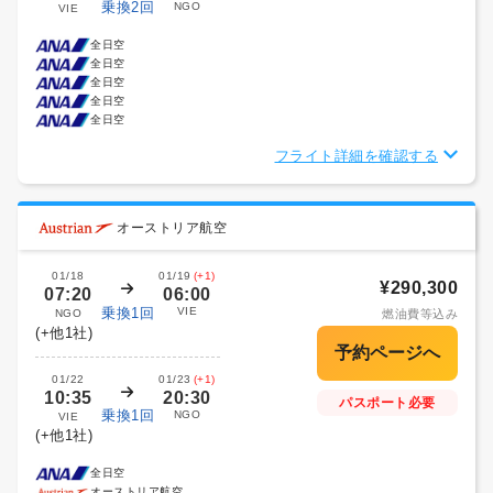
乗換2回
NGO
VIE
全日空
全日空
全日空
全日空
全日空
フライト詳細を確認する
オーストリア航空
01/18
01/19
(+1)
¥290,300
07:20
06:00
乗換1回
VIE
NGO
燃油費等込み
(+他1社)
01/22
01/23
(+1)
10:35
20:30
パスポート必要
乗換1回
NGO
VIE
(+他1社)
全日空
オーストリア航空