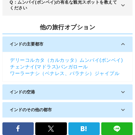
A：空港から市内へは34kmほどの距離で、およそ
Q：ムンバイ(ボンベイ)の有名な観光スポットを教えて
20分～30分ほどで到着します。
ください
A：世界遺産であり、植民地時代から残る駅である
他の旅行オプション
「チャトラパティ・シヴァ－ジー・ターミナス
駅」、「インド門」などが人気です。
インドの主要都市
デリー
コルカタ（カルカッタ）
ムンバイ(ボンベイ)
チェンナイ(マドラス)
バンガロール
ワーラーナシ（ベナレス、バラナシ）
ジャイプル
インドの空港
チャトラパティー・シヴァージー国際空港
インドのその他の都市
アフマダーバード
ジョードプル
レー
カジュラーホー
アーグラ
コーチ
コーヤンブットゥール