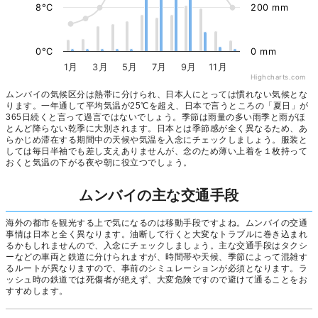
8°C
200 mm
0°C
0 mm
1月
3月
5月
7月
9月
11月
Highcharts.com
ムンバイの気候区分は熱帯に分けられ、日本人にとっては慣れない気候とな
ります。一年通して平均気温が25℃を超え、日本で言うところの「夏日」が
365日続くと言って過言ではないでしょう。季節は雨量の多い雨季と雨がほ
とんど降らない乾季に大別されます。日本とは季節感が全く異なるため、あ
らかじめ滞在する期間中の天候や気温を入念にチェックしましょう。服装と
しては毎日半袖でも差し支えありませんが、念のため薄い上着を１枚持って
おくと気温の下がる夜や朝に役立つでしょう。
ムンバイの主な交通手段
海外の都市を観光する上で気になるのは移動手段ですよね。ムンバイの交通
事情は日本と全く異なります。油断して行くと大変なトラブルに巻き込まれ
るかもしれませんので、入念にチェックしましょう。主な交通手段はタクシ
ーなどの車両と鉄道に分けられますが、時間帯や天候、季節によって混雑す
るルートが異なりますので、事前のシミュレーションが必須となります。ラ
ッシュ時の鉄道では死傷者が絶えず、大変危険ですので避けて通ることをお
すすめします。