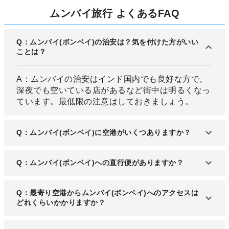
ムンバイ旅行 よくあるFAQ
Q：ムンバイ(ボンベイ)の治安は？気を付けた方がいい
ことは？
A：ムンバイの治安はインド国内でも良好な方で、
深夜でも空いている店があるなど街中は明るくなっ
ています。最低限の注意はしておきましょう。
Q：ムンバイ(ボンベイ)に空港がいくつありますか？
A：ムンバイには国際空港である「チャトラパテ
Q：ムンバイ(ボンベイ)への直行便がありますか？
ィ・シヴァージー国際空港」があります。
A：日本国内からでは、成田からの直行便が出てい
Q：最寄り空港からムンバイ(ボンベイ)へのアクセスは
ます。
どれくらいかかりますか？