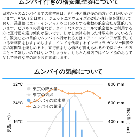
ムンバイ行きの格安航空券について
日本からのムンバイまでの航空便は、直行便と乗継便の両方がご利用いただ
けます。ANA（全日空）、ジェットエアウェイズの2社が直行便を運航して
おり、乗継便はエア・インディアをはじめとする複数の航空会社が運航して
います。ビジネスの用途など、タイトなスケジュールで航空便をご利用する
方は直行便を選ぶ傾向が強いです。しかし余裕を持った休暇を持っている方
で、観光などの目的でムンバイへ行かれる方はエア・インディアが運行して
いる乗継便をおすすめします。インドを代表するインディラ ガンジー国際空
港の雰囲気を楽しめる上、直行便よりも価格が抑えられるので特に学生の方
にとって嬉しいのではないでしょうか。もちろん機内ではインド流のおもて
なしで快適な空の旅をお約束致します。
ムンバイの気候について
32°C
800 mm
東京の降水量
東京の気温
ムンバイの降水量
24°C
600 mm
ムンバイの気温
降水量（mm）
気温（°C）
16°C
400 mm