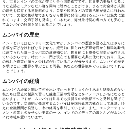
り、世界とインドの文化が交じり合う国際都市です。世界史の要所となるよ
うな史跡とモダンなビル群を同時に眺めることができ、まるで街全体が人類
の歴史を保存する博物館のよう。音楽や映画などの芸術活動が盛んに行われ
ていて、文化の集積地でありながら世界に発信し続けるムンバイは魅力に溢
れています。交通手段も発達しているため、海外旅行初心者の方でも安心し
てムンバイの観光を楽しめることでしょう。
ムンバイの歴史
インドといえばヒンドゥー文化ですが、ムンバイの歴史を語る上ではさらに
規模を広げなければなりません。紀元前に掘られた石窟寺院から植民地時代
に建てられたヨーロッパ式の建築物など、世界的にも重要な歴史が保存され
ているからです。特にインド門は現在でも重要な式典に使われており、先人
の残した偉業が脈々と受け継がれていることが分かります。ムンバイの歴史
を学ぶことは世界を学ぶことと同義。あなたの世界観をぐっと広げてくれる
ことでしょう。
ムンバイの経済
ムンバイの経済と聞いて何を思い浮かべるでしょうか？あまり馴染みのない
私たちは歴史の授業で習った繊維工業や貿易などをイメージしがちになると
思います。ですが、ムンバイは世界でも指折りの金融都市へと発展を遂げて
いるのです。交通網が発達するムンバイは多国籍企業の拠点として最適。ゆ
えに金融機関が発達し、市の経済を牽引しています。また、エンターテイン
メント産業も欠かせない要素の一つ。インドのメディアのほとんどがムンバ
イに本社を置いています。