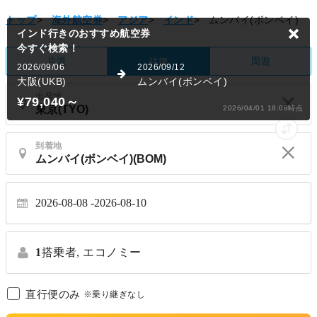
トップ
>
海外航空券
>
アジア
>
インド
>
ムンバイ(ボンベイ)
インド行きのおすすめ航空券
今すぐ検索！
片道
周遊
往復
2026/09/06
2026/09/12
大阪(UKB)
ムンバイ(ボンベイ)
出発地
¥79,040
～
2026/04/01 18:06時点
到着地
2026-08-08
2026-08-10
1
搭乗者,
エコノミー
直行便のみ
※乗り継ぎなし