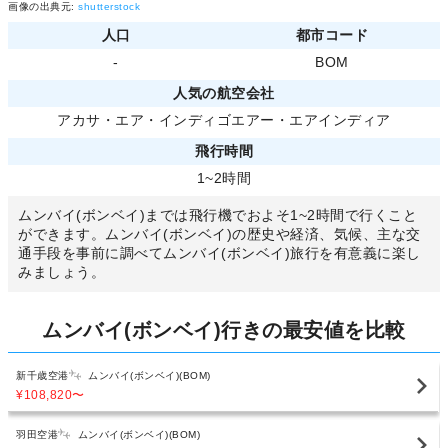
画像の出典元:
shutterstock
人口
都市コード
-
BOM
人気の航空会社
アカサ・エア
・
インディゴエアー
・
エアインディア
飛行時間
1~2時間
ムンバイ(ボンベイ)までは飛行機でおよそ1~2時間で行くこと
ができます。ムンバイ(ボンベイ)の歴史や経済、気候、主な交
通手段を事前に調べてムンバイ(ボンベイ)旅行を有意義に楽し
みましょう。
ムンバイ(ボンベイ)行きの最安値を比較
新千歳空港
ムンバイ(ボンベイ)(BOM)
¥108,820
〜
羽田空港
ムンバイ(ボンベイ)(BOM)