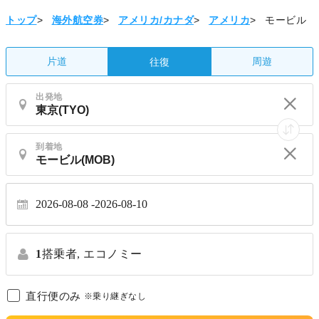
トップ
>
海外航空券
>
アメリカ/カナダ
>
アメリカ
>
モービル
片道
周遊
往復
出発地
到着地
2026-08-08
2026-08-10
1
搭乗者,
エコノミー
直行便のみ
※乗り継ぎなし