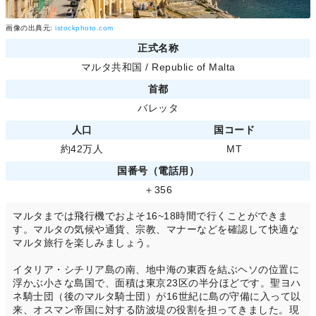
画像の出典元:
istockphoto.com
正式名称
マルタ共和国 / Republic of Malta
首都
バレッタ
人口
国コード
約42万人
MT
国番号（電話用）
＋356
マルタまでは飛行機でおよそ16~18時間で行くことができま
す。マルタの気候や通貨、宗教、マナーなどを確認して快適な
マルタ旅行を楽しみましょう。
イタリア・シチリア島の南、地中海の東西を結ぶヘソの位置に
浮かぶ小さな島国で、面積は東京23区の半分ほどです。聖ヨハ
ネ騎士団（後のマルタ騎士団）が16世紀に島の守備に入って以
来、オスマン帝国に対する防波堤の役割を担ってきました。現