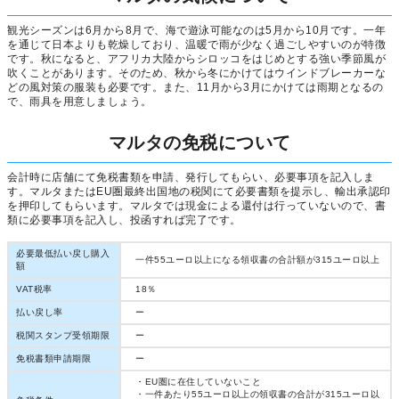
観光シーズンは6月から8月で、海で遊泳可能なのは5月から10月です。一年
を通じて日本よりも乾燥しており、温暖で雨が少なく過ごしやすいのが特徴
です。秋になると、アフリカ大陸からシロッコをはじめとする強い季節風が
吹くことがあります。そのため、秋から冬にかけてはウインドブレーカーな
どの風対策の服装も必要です。また、11月から3月にかけては雨期となるの
で、雨具を用意しましょう。
マルタの免税について
会計時に店舗にて免税書類を申請、発行してもらい、必要事項を記入しま
す。マルタまたはEU圏最終出国地の税関にて必要書類を提示し、輸出承認印
を押印してもらいます。マルタでは現金による還付は行っていないので、書
類に必要事項を記入し、投函すれば完了です。
必要最低払い戻し購入
一件55ユーロ以上になる領収書の合計額が315ユーロ以上
額
VAT税率
18％
払い戻し率
ー
税関スタンプ受領期限
ー
免税書類申請期限
ー
・EU圏に在住していないこと
・一件あたり55ユーロ以上の領収書の合計が315ユーロ以