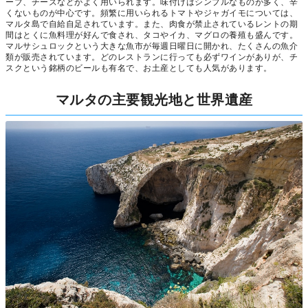
ーブ、チーズなどがよく用いられます。味付けはシンプルなものが多く、辛
くないものが中心です。頻繁に用いられるトマトやジャガイモについては、
マルタ島で自給自足されています。また、肉食が禁止されているレントの期
間はとくに魚料理が好んで食され、タコやイカ、マグロの養殖も盛んです。
マルサシュロックという大きな魚市が毎週日曜日に開かれ、たくさんの魚介
類が販売されています。どのレストランに行っても必ずワインがありが、チ
スクという銘柄のビールも有名で、お土産としても人気があります。
マルタの主要観光地と世界遺産