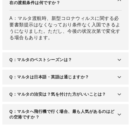
在の渡航条件は何ですか？
A：マルタ渡航時、新型コロナウィルスに関する必
要書類提示はなくなっており条件なく入国できるよ
うになりました。ただし、今後の状況次第で変化す
る場合もあります。
Q：マルタのベストシーズンは？
A：マルタ観光のベストシーズンは4月から10月で
Q：マルタは日本語・英語は通じますか？
す。温暖な気候で過ごしやすく、雨も少ないのが特
徴です。
A：マルタ国内、英語は公用語の一つとして扱われ
Q：マルタの治安は？気を付けた方がいいことは？
ています。マルタの都市部など外国人が多いところ
では英語が使われるので、コミュニケーションが円
A：マルタ国内の治安はとても良く、ヨーロッパで
Q：マルタへ飛行機で行く場合、最も人気があるのはど
滑に進むでしょう。
も有数の安全な国となっています。犯罪発生率も低
の空港ですか ?
めです。