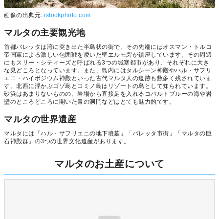
画像の出典元:
istockphoto.com
マルタの主要観光地
首都バレッタは湾に突き出た半島状の街で、その先端にはオスマン・トルコ
帝国軍による激しい包囲戦を凌いだ聖エルモ砦が鎮座しています。その周辺
にもスリー・シティーズと呼ばれる3つの城塞都市があり、それぞれに大き
な見どころとなっています。また、島内にはタルシーン神殿やハル・サフリ
エニ・ハイポジウム神殿といった古代マルタ人の遺跡も数多く残されていま
す。北西に浮かぶゴゾ島とコミノ島はリゾートの島として知られています。
砂浜はあまりないものの、岩場から直接足を入れるコバルトブルーの海や岩
壁のところどころに開いた青の洞門などはとても魅力的です。
マルタの世界遺産
マルタには「ハル・サフリエニの地下墳墓」「バレッタ市街」「マルタの巨
石神殿群」の3つの世界文化遺産があります。
マルタのお土産について