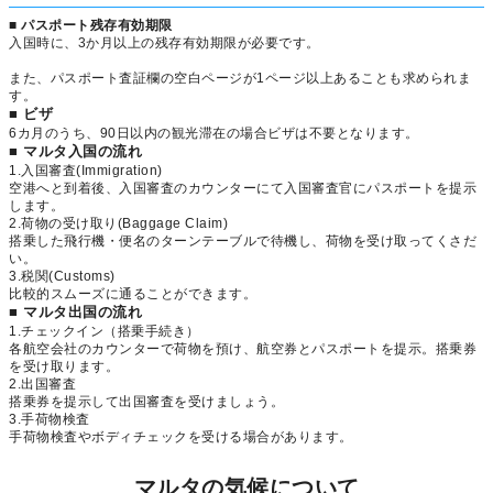
■ パスポート残存有効期限
入国時に、3か月以上の残存有効期限が必要です。
また、パスポート査証欄の空白ページが1ページ以上あることも求められま
す。
■ ビザ
6カ月のうち、90日以内の観光滞在の場合ビザは不要となります。
■ マルタ入国の流れ
1.入国審査(Immigration)
空港へと到着後、入国審査のカウンターにて入国審査官にパスポートを提示
します。
2.荷物の受け取り(Baggage Claim)
搭乗した飛行機・便名のターンテーブルで待機し、荷物を受け取ってくさだ
い。
3.税関(Customs)
比較的スムーズに通ることができます。
■ マルタ出国の流れ
1.チェックイン（搭乗手続き）
各航空会社のカウンターで荷物を預け、航空券とパスポートを提示。搭乗券
を受け取ります。
2.出国審査
搭乗券を提示して出国審査を受けましょう。
3.手荷物検査
手荷物検査やボディチェックを受ける場合があります。
マルタの気候について