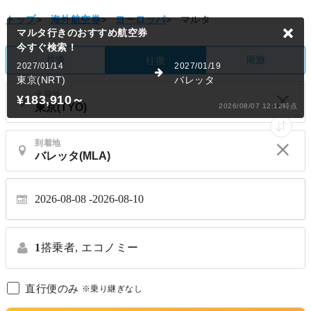
トップ
>
海外航空券
>
ヨーロッパ
>
マルタ
マルタ行きのおすすめ航空券
今すぐ検索！
片道
周遊
往復
2027/01/14
2027/01/19
東京(NRT)
バレッタ
出発地
¥183,910
～
2026/08/07 12:12時点
到着地
2026-08-08
2026-08-10
1
搭乗者,
エコノミー
直行便のみ
※乗り継ぎなし