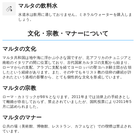
マルタの飲料水
水道水は飲用に適しておりません。ミネラルウォーターを購入しま
しょう。
文化・宗教・マナーについて
マルタの文化
マルタ共和国は地中海に浮かぶ小さな国ですが、北アフリカのチュニジアと
南欧のイタリアの間に位置しており、古代国家カルタゴの支配から始まり、
ローマからの支配、アラブに支配を経てヨーロッパの聖ヨハネ騎士団が占領
したという経緯があります。また、その中でもキリスト教の信仰の継続が許
されたという過程の影響から、とても個性的な文化を形成しています。
マルタの宗教
ローマ・カトリックが98％となります。2011年までは法律上の手続きとし
て離婚が存在しておらず、禁止されていましたが、国民投票により2011年5
月に認められました。
マルタのマナー
公共の場（美術館、博物館、レストラン、カフェなど）での喫煙は禁止され
ています。