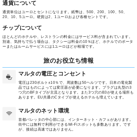
通貨について
通貨単位はユーロとセントになります。紙幣は、500、200、100、50、
20、10、5ユーロ。硬貨は2、1ユーロおよび各種セントです。
チップについて
ほとんどのホテルや、レストランの料金にはサービス料が含まれています。
別途、気持ちで払う場合は、タクシーは料金の10％ほど、ホテルでのポータ
ーまたはルームサービスには1ユーロほどが相場です。
旅のお役立ち情報
マルタの電圧とコンセント
電圧は230ボルト±10％で、周波数は50ヘルツです。日本の電化製
品ではものによっては変圧器が必要になります。プラグは丸型の3
つ穴のBFタイプが主流となります。また3つ穴のB3が使える場所も
あります。EU共通のCタイプが使えるホテルも増えています。
マルタのネット環境
首都バレッタの中心部には、インターネット・カフェがあります。
街中には無料で利用ができるWi-Fiスポットも多数あります。です
が、接続は高速ではありません。