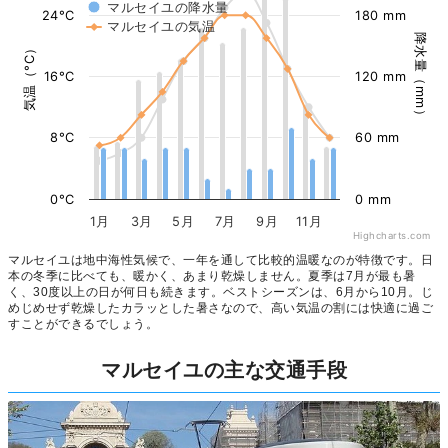
マルセイユの降水量
24°C
180 mm
マルセイユの気温
降水量（mm）
気温（°C）
16°C
120 mm
8°C
60 mm
0°C
0 mm
1月
3月
5月
7月
9月
11月
Highcharts.com
マルセイユは地中海性気候で、一年を通して比較的温暖なのが特徴です。日
本の冬季に比べても、暖かく、あまり乾燥しません。夏季は7月が最も暑
く、30度以上の日が何日も続きます。ベストシーズンは、6月から10月。じ
めじめせず乾燥したカラッとした暑さなので、高い気温の割には快適に過ご
すことができるでしょう。
マルセイユの主な交通手段