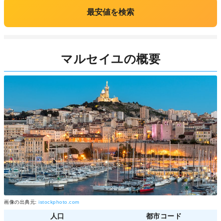
最安値を検索
マルセイユの概要
画像の出典元:
istockphoto.com
人口
都市コード