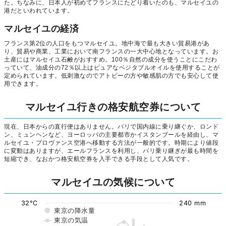
た。ちなみに、日本人が初めてフランスにたどり着いたのも、マルセイユの
港だといわれています。
マルセイユの経済
フランス第2位の人口をもつマルセイユ。地中海で最も大きい貿易港があ
り、貿易や商業、工業において南フランスの一大中心地となっています。お
土産にはマルセイユ石鹸がおすすめ。100％自然の成分を使うことにこだわ
っていて、油成分の72％以上はピュアなベジタブルオイルを使用することが
定められています。低刺激なのでアトピーの方や敏感肌の方でも安心して使
用できます。
マルセイユ行きの格安航空券について
現在、日本からの直行便はありません。パリで国内線に乗り継ぐか、ロンド
ン、ミュンヘンなど、ヨーロッパの主要都市かイスタンブールを経由し、マ
ルセイユ・プロヴァンス空港へ移動する方法が一般的です。時期により値段
に変動はありますが、エールフランスを利用し、パリ乗り継ぎが最も時間を
短縮でき、なおかつ格安航空券を入手できる手段として人気です。
マルセイユの気候について
32°C
240 mm
東京の降水量
東京の気温