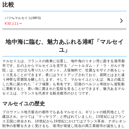
比較
パリ
マルセイユ(MRS)
¥30,111
〜
地中海に臨む、魅力あふれる港町「マルセイ
ユ」
マルセイユは、フランスの南東に位置し、地中海のリオン湾に面する港湾都
市です。丘の上からマルセイユを見守る「ノートルダム・ド・ラ・ガルド寺
院」は、ぜひ立ち寄りたいスポット。入場無料で、壮麗なモザイク画をじっ
くり見ることができます。夜にはライトアップされており、昼間とはまた違
う神聖な雰囲気を醸しだします。そして、マルセイユといえば、海上の孤立
した島に築かれた「イフ城塞」も有名です。旧港のベルジュ埠頭から遊覧船
に乗船すると、青い海に囲まれた監獄を見ることができます。魅力あるマル
セイユは、フランスを代表する観光都市のひとつです。
マルセイユの歴史
プロヴァンス地方最古の都市でもあるマルセイユ。ギリシャの植民地として
建設され、かつては「マッサリア」と呼ばれていました。15世紀にはフラン
ス王国に併合され、18世紀から19世紀にかけてはフランス革命、ナポレオン
戦争の影響を大きく受けるも、港湾が発達し現在の商工業都市が誕生しまし