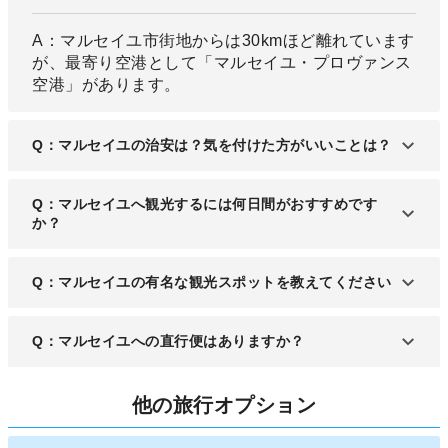
A：マルセイユ市街地からは30kmほど離れています
が、最寄り空港として「マルセイユ・プロヴァンス
空港」があります。
Q：マルセイユの治安は？気を付けた方がいいことは？
A：かつてはフランスで最も注意すべきエリアでし
Q：マルセイユへ観光するには何日間がおすすめです
たが、近年では凶悪犯罪も徐々に減っています。と
か？
はいえ、夜間外出などは控えましょう。
A：定番スポットをすべて回るには2日から3日ほど
Q：マルセイユの有名な観光スポットを教えてください
がおすすめです。
A：年間数百万人が訪れるという有名スポット「ノ
Q：マルセイユへの直行便はありますか？
ートルダム・ド・ラ・ガルド寺院」、巨大な聖堂で
ある「マルセイユ大聖堂」が人気です。
A：日本からマルセイユの直行便はありません。
他の旅行オプション