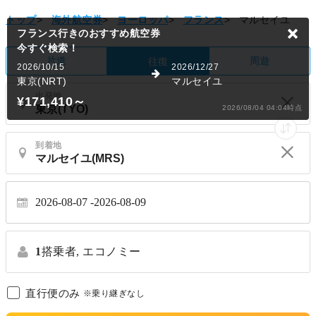
トップ
>
海外航空券
>
ヨーロッパ
>
フランス
>
マルセイユ
フランス行きのおすすめ航空券
今すぐ検索！
片道
周遊
往復
2026/10/15
2026/12/27
東京(NRT)
マルセイユ
出発地
¥171,410
～
2026/08/04 04:04時点
到着地
2026-08-07
2026-08-09
1
搭乗者,
エコノミー
直行便のみ
※乗り継ぎなし