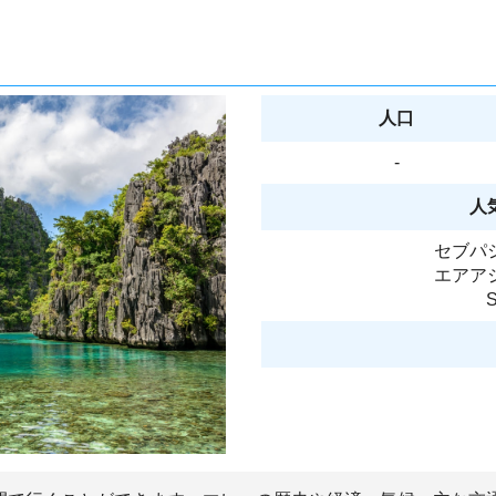
人口
-
人
セブパ
エアア
S