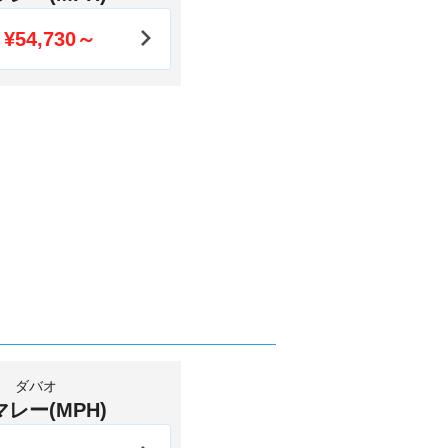
¥54,730～
ダバオ
マレー(MPH)