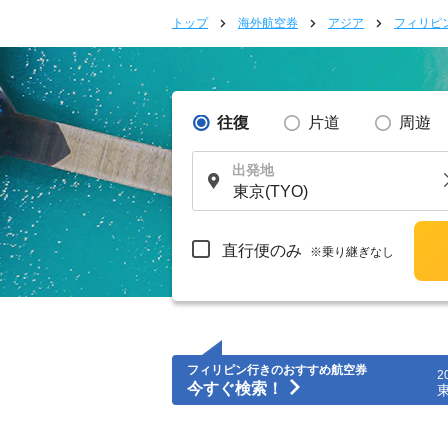
トップ
海外航空券
アジア
フィリピ
往復
片道
周遊
出発地
直行便のみ
※乗り継ぎなし
フィリピン行きのおすすめ航空券
2
今すぐ検索！
東