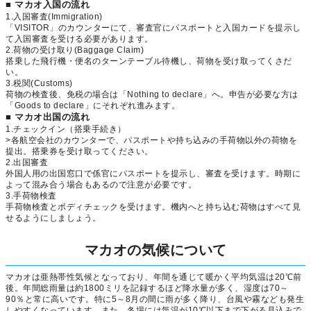
■ マカオ入国の流れ
1.入国審査(Immigration)
「VISITOR」のカウンターにて、審査官にパスポートと入国カードを提示し
て入国審査を受ける必要があります。
2.荷物の受け取り(Baggage Claim)
搭乗した飛行機・便名のターンテーブル待機し、荷物を受け取ってくさだ
い。
3.税関(Customs)
荷物の検査後、免税の場合は「Nothing to declare」へ。申告が必要な方は
「Goods to declare」にそれぞれ進みます。
■ マカオ出国の流れ
1.チェックイン（搭乗手続き）
>各航空会社のカウンターで、パスポートや持ち込みの手荷物以外の荷物を
提出。搭乗券を受け取ってください。
2.出国審査
外国人用の出国窓口で係官にパスポートを提示し、審査を受けます。時期に
よって混み合う場合もあるので注意が必要です。
3.手荷物検査
手荷物検査とボディチェックを受けます。機内へと持ち込む荷物はすべて見
せるようにしましょう。
マカオの気候について
マカオは亜熱帯性気候となっており、年間を通じて暖かく平均気温は20℃前
後。年間総雨量は約1800ミリを記録するほど降水量が多く、湿度は70～
90％と常に高いです。特に5～8月の間に雨が多く降り、台風や霧なども発生
しやすくなっています。また、冬場には気温が10℃以下まで下がる見込みで