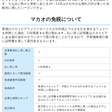
す。ちなみに秋から初冬にあたる10～12月はさわやかな晴れの日が多いため
観光に適したシーズンですよ。
マカオの免税について
香港のスカイピアフェリーターミナルや中国とマカオを行き来するフェリー
を利用した場合、120香港＄を受け取れます。払い戻し証明書はスカイピア
にある旅行会社のカウンターで受け取ることができるので、手荷物検査の後
に証明書を渡して還付金をもらいます。
必要最低払い戻し購入
ー
額
VAT税率
ー
払い戻し率
120香港＄
税関スタンプ受領期限
ー
免税書類申請期限
ー
香港のスカイピア、中国とマカオを行き来するフェリーを
免税条件
利用した場合のみ
払い戻し証明書を香港国際空港のスカイピアにある旅行会
必要な税関スタンプ
社のカウンターでもらってください
航空券とフェリーのチケットを同時に買った場合はすでに
特記事項
差し引かれている場合があるので要確認