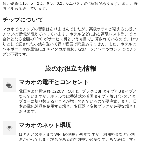
類、硬貨は10、5、2.1、0.5、0.2、0.1パタカの7種類があります。また、香
港ドルも流通しています。
チップについて
マカオではチップの習慣はありませんでしたが、高級ホテルが増えるに従い
チップの習慣が増えていっています。ホテルなどにある高級レストランでは
合計となる金額の10％ がサービス料という名目で加算されているので、おつ
りとして渡された小銭を置いて行く程度で問題ありません。また、ホテルの
ベルボーイや部屋係には10パタカが目安。なお、タクシーやカジノではチッ
プは不要です。
旅のお役立ち情報
マカオの電圧とコンセント
電圧および周波数は220V・50Hz。プラグはBFタイプとBタイプと
なっていますが、ホテルでは香港式の英国タイプ・角3ピンのアダ
プターに切り替えるところが増えてきているので要注意。また、日
本の電化製品を使用する場合、変圧器と変換プラグが必要な場合も
あります。
マカオのネット環境
ほとんどのホテルでWi-Fiの利用が可能ですが、利用料金などが別
途かかってしまう場合があるので注意が必要です。ちなみに、マカ