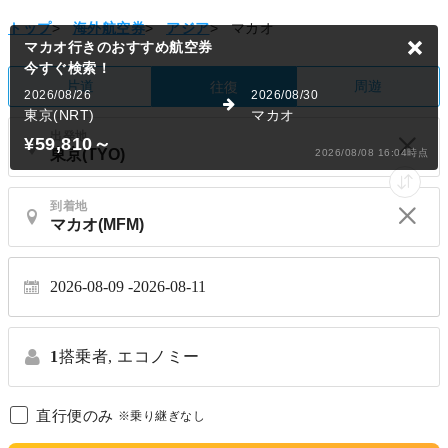
トップ
>
海外航空券
>
アジア
>
マカオ
マカオ行きのおすすめ航空券
今すぐ検索！
片道
周遊
往復
2026/08/26
2026/08/30
東京(NRT)
マカオ
出発地
¥59,810
～
2026/08/08 16:04時点
到着地
2026-08-09
2026-08-11
1
搭乗者,
エコノミー
直行便のみ
※乗り継ぎなし