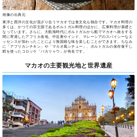
画像の出典元:
東洋と西洋の文化が混ざり合うマカオでは食文化も独自です。マカオ料理の
多くは、かつての宗主国であるポルトガル料理のほかに、広東料理が基礎と
なっています。さらに、大航海時代にポルトガルから船でマカオへ旅をする
間に寄港したアフリカ各地、中近東やインド、マレーシアのスパイシーなエ
ッセンスが加わったことにより無国籍な味を楽しむことができます。ちなみ
に「アフリカンチキン」や「マカオ風シチュー」、ポルトガルの保存食干し
鱈を使ったコロッケ「バカリャウ」が有名です。
マカオの主要観光地と世界遺産