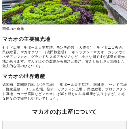
画像の出典元:
マカオの主要観光地
セナド広場、聖ポール天主堂跡、モンテの砦 （大炮台）、聖ドミニコ教会、
民政総署、マカオタワー （澳門旅遊塔）、ギャラクシーマカオ、カジノヴェ
ネチアンマカオ、グランドリスボアカジノなど、小さな国ですが多数の観光
地があります。マカオはその歴史から東洋と西洋、古さと新しさが混在した
魅力的な国のひとつです。
マカオの世界遺産
媽閣廟、媽閣廟前地（バラ広場）、聖ポール天主堂跡 、旧城壁 、セナド広場
、鄭家屋敷 、リラム広場、聖オーガスティン広場 、民政総署、プロテスタン
ト墓地、カーザ庭園などマカオには30ヶ所もの世界遺産がありますが、小さ
な国なので観光しやすいでしょう。
マカオのお土産について