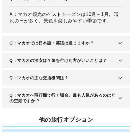
A：マカオ観光のベストシーズンは10月～1月。晴
れの日が多く、景色を楽しみやすい季節です。
Q：マカオでは日本語・英語は通じますか？
A：マカオの滞在時、簡単な英語ができるとホテル
Q：マカオの治安は？気を付けた方がいいことは？
などで困ることはありません。日本語が通じる場所
は限られています。
A：マカオは比較的安全なエリアとされています。
Q：マカオの主な交通機関は？
かといって犯罪がないわけではありません。無防
備・不用心な旅行はせず、注意をしながら滞在する
A：マカオではバスやタクシーなど公共交通機関で
Q：マカオへ飛行機で行く場合、最も人気があるのはど
ようにしましょう。
の移動が基本となっています。
の空港ですか ?
A：マカオ国際空港は、マカオにある唯一の国際空
他の旅行オプション
港で空の玄関口として親しまれています。