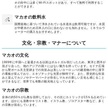
オの街中には多くWi-Fiスポットがあり、すべて無料で利用するこ
とができます。
マカオの飲料水
国際規格に基づいて浄水されている水道水は飲用可能ですが、水質
が中硬水のため日本人の口に合わないかも知れません。ミネラルウ
ォーターの購入をおすすめします。
文化・宗教・マナーについて
マカオの文化
1999年に中国へと返還される以前はポルトガル領だったため、東洋と西洋が
混ざり合った、他のアジアの国々にはない魅力を持っています。セドナ広場
から聖ポール天主堂跡までの街並みは美しいヨーロッパの建造物の中に漢字
の看板が並んでおり、エキゾチックな光景が独特です。また、歴史的な街並
みと並んでカジノやテーマパークが存在しマカオの新しい文化も感じること
ができるなど、世界でも有数の観光地となっています。
マカオの宗教
全体の約50％が仏教を信仰しており、その次にカトリックが15％を占めてい
ます。ほかにも道教やキリスト教、イスラム教、ゾロアスター教など、多く
の宗教が混在しています。