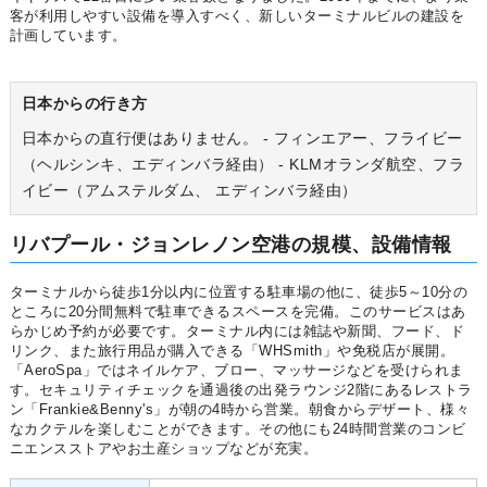
客が利用しやすい設備を導入すべく、新しいターミナルビルの建設を
計画しています。
日本からの行き方
日本からの直行便はありません。 - フィンエアー、フライビー
（ヘルシンキ、エディンバラ経由） - KLMオランダ航空、フラ
イビー（アムステルダム、 エディンバラ経由）
リバプール・ジョンレノン空港の規模、設備情報
ターミナルから徒歩1分以内に位置する駐車場の他に、徒歩5～10分の
ところに20分間無料で駐車できるスペースを完備。このサービスはあ
らかじめ予約が必要です。ターミナル内には雑誌や新聞、フード、ド
リンク、また旅行用品が購入できる「WHSmith」や免税店が展開。
「AeroSpa」ではネイルケア、ブロー、マッサージなどを受けられま
す。セキュリティチェックを通過後の出発ラウンジ2階にあるレストラ
ン「Frankie&Benny's」が朝の4時から営業。朝食からデザート、様々
なカクテルを楽しむことができます。その他にも24時間営業のコンビ
ニエンスストアやお土産ショップなどが充実。