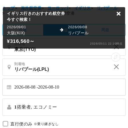
トップ
>
海外航空券
>
ヨーロッパ
>
イギリス
>
リバプール
>
リバプール・ジョンレノン国際空港
イギリス行きのおすすめ航空券
今すぐ検索！
2026/09/01
2026/09/08
片道
周遊
往復
大阪(KIX)
リバプール
¥316,560
～
出発地
2026/05/11 22:10時点
到着地
2026-08-08
2026-08-10
1
搭乗者,
エコノミー
直行便のみ
※乗り継ぎなし