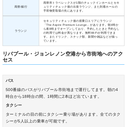
両替所トラベレックスが1階のチェックインホールとセキ
両替/銀行
ュリティチェック後の出発ラウンジ、また到着ホールの
手荷物受取場の先にあります。
セキュリティチェック後の搭乗口エリアにラウンジ
「The Aspire Premium Lounge」があります。朝4時か
ら夜8時までオープンしており、予約したときと予約なし
ラウンジ
の利用では料金が異なります。無料Wi-Fiが利用できま
す。またドリンク、スナック類、新聞や雑誌などが揃っ
ています。
リバプール・ジョンレノン空港から市街地へのアク
セス
バス
500番線のバスがリバプール市街地まで運行してます。朝の4
時台から18時台の間、1時間に2本ほど出ています。
タクシー
ターミナルの目の前にタクシー乗り場があります。全てのタク
シーが5人以上の乗車が可能です。