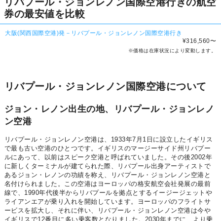
リバプール・ジョンレノン国際空港行きの航空
券の最安値を比較
大阪(関西国際空港)発－リバプール・ジョンレノン国際空港行き
¥316,560
〜
※価格は在庫状況により変動します。
リバプール・ジョンレノン国際空港について
ジョン・レノン出生の地、リバプール・ジョンレノ
ン空港
リバプール・ジョンレノン空港は、1933年7月1日に設立したイギリス
で最も古い空港のひとつです。イギリスのマージーサイド州リバプー
ルにあって、以前はスピーク空港と呼ばれていました。その後2002年
に新しくターミナルが建てられた際、リバプール出身アーティストで
あるジョン・レノンの功績を称え、リバプール・ジョンレノン空港と
名付けられました。この空港はヨーロッパの格安航空会社発展の最前
線で、1990年代後半からリバプールを拠点とするイージージェットや
ライアンエアが乗り入れを開始しています。ヨーロッパのフライトサ
ービスを拡大し、それに伴い、リバプール・ジョンレノン空港は今や
イギリスで12番目に多い乗客数となりました。2030年までに、より乗