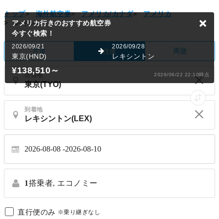
トップ
>
海外航空券
>
アメリカ/カナダ
>
アメリカ
>
レキシントン
アメリカ行きのおすすめ航空券
今すぐ検索！
2026/09/21
2026/09/28
片道
周遊
往復
東京(HND)
レキシントン
¥138,510
～
出発地
2026/06/22 22:10時点
到着地
2026-08-08
2026-08-10
1
搭乗者,
エコノミー
直行便のみ
※乗り継ぎなし