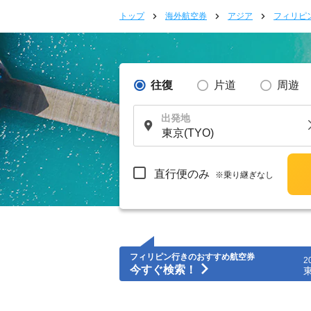
トップ
海外航空券
アジア
フィリピ
往復
片道
周遊
出発地
直行便のみ
※乗り継ぎなし
フィリピン行きのおすすめ航空券
2
今すぐ検索！
東