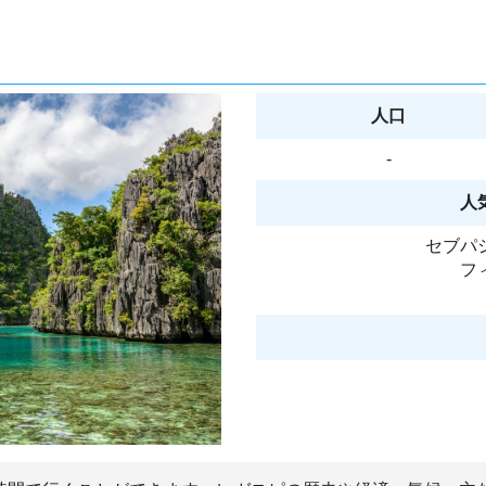
人口
-
人
セブパ
フ