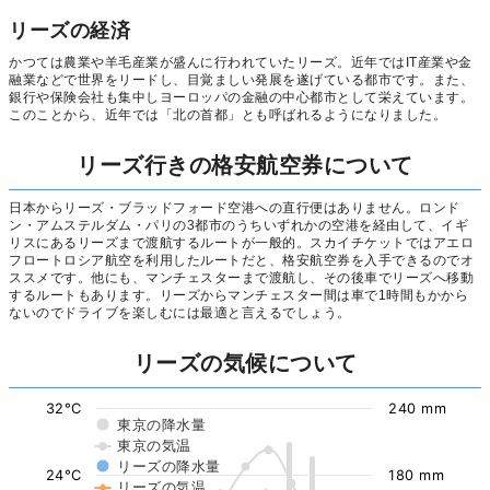
リーズの経済
かつては農業や羊毛産業が盛んに行われていたリーズ。近年ではIT産業や金
融業などで世界をリードし、目覚ましい発展を遂げている都市です。また、
銀行や保険会社も集中しヨーロッパの金融の中心都市として栄えています。
このことから、近年では「北の首都」とも呼ばれるようになりました。
リーズ行きの格安航空券について
日本からリーズ・ブラッドフォード空港への直行便はありません。ロンド
ン・アムステルダム・パリの3都市のうちいずれかの空港を経由して、イギ
リスにあるリーズまで渡航するルートが一般的。スカイチケットではアエロ
フロートロシア航空を利用したルートだと、格安航空券を入手できるのでオ
ススメです。他にも、マンチェスターまで渡航し、その後車でリーズへ移動
するルートもあります。リーズからマンチェスター間は車で1時間もかから
ないのでドライブを楽しむには最適と言えるでしょう。
リーズの気候について
32°C
240 mm
東京の降水量
東京の気温
リーズの降水量
24°C
180 mm
リーズの気温