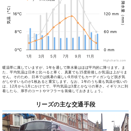
降水量（mm）
気温（°C）
16°C
120 mm
8°C
60 mm
0°C
0 mm
1月
3月
5月
7月
9月
11月
Highcharts.com
暖温帯に属していますが、1年を通して降水量はほぼ平均的に降ります。ま
た、平均気温は日本と比べると寒く、真夏でも15度前後しか気温は上がりま
せん。そのため、日本では残暑の厳しい9月頃でもカーディガンなど脱ぎ気
がしやすいものが1枚あると重宝します。なお、1年のうち最も気温が低いの
は、12月から1月にかけてで、平均気温は3度とかなりの寒さ。イギリスに到
着したら、厚手のコートやマフラーを装備しておきましょう。
リーズの主な交通手段