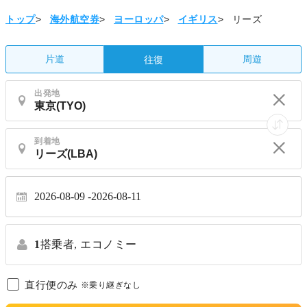
トップ
>
海外航空券
>
ヨーロッパ
>
イギリス
>
リーズ
片道
周遊
往復
出発地
到着地
2026-08-09
2026-08-11
1
搭乗者,
エコノミー
直行便のみ
※乗り継ぎなし