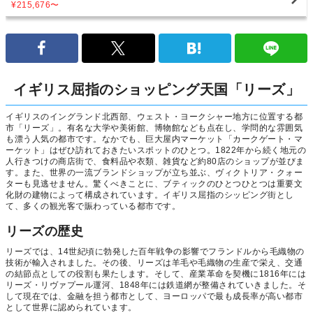
¥215,676
〜
イギリス屈指のショッピング天国「リーズ」
イギリスのイングランド北西部、ウェスト・ヨークシャー地方に位置する都
市「リーズ」。有名な大学や美術館、博物館なども点在し、学問的な雰囲気
も漂う人気の都市です。なかでも、巨大屋内マーケット「カークゲート・マ
ーケット」はぜひ訪れておきたいスポットのひとつ。1822年から続く地元の
人行きつけの商店街で、食料品や衣類、雑貨など約80店のショップが並びま
す。また、世界の一流ブランドショップが立ち並ぶ、ヴィクトリア・クォー
ターも見逃せません。驚くべきことに、ブティックのひとつひとつは重要文
化財の建物によって構成されています。イギリス屈指のシッピング街とし
て、多くの観光客で賑わっている都市です。
リーズの歴史
リーズでは、14世紀頃に勃発した百年戦争の影響でフランドルから毛織物の
技術が輸入されました。その後、リーズは羊毛や毛織物の生産で栄え、交通
の結節点としての役割も果たします。そして、産業革命を契機に1816年には
リーズ・リヴァプール運河、1848年には鉄道網が整備されていきました。そ
して現在では、金融を担う都市として、ヨーロッパで最も成長率が高い都市
として世界に認められています。