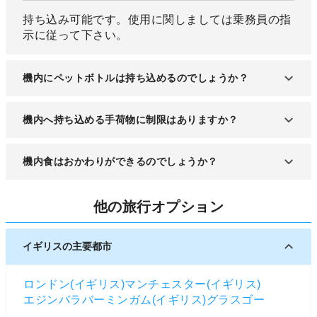
持ち込み可能です。使用に関しましては乗務員の指
示に従って下さい。
機内にペットボトルは持ち込めるのでしょうか？
出国審査前に購入した飲み物の持ち込みは、セキュ
機内へ持ち込める手荷物に制限はありますか？
リティチェックの際に残念ながら没収されます。出
国審査後のゲート前で購入したものについては機内
航空会社によって様々ですが、KLMの場合ですと、
機内食はおかわりができるのでしょうか？
へ持ち込めますので、購入はゲート前がおススメで
機内持ち込みは2つまで可能とされております。持
す。
ち込みの荷物には、3辺の長さや重さにも規定がご
余っている場合は対応してもらえるかと思います
ざいますので、お出かけ前に各航空会社のホームペ
他の旅行オプション
が、必ず出来るものとは断言できません。
ージでご確認頂くのがよろしいかと思います。機内
でお預かり出来るスペースには限りがありますの
イギリスの主要都市
で、出来るだけ預けれるお荷物は、搭乗手続きの際
にお預け頂くほうがスムーズかと思います。
ロンドン(イギリス)
マンチェスター(イギリス)
エジンバラ
バーミンガム(イギリス)
グラスゴー