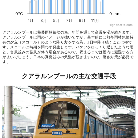
0°C
0 mm
1月
3月
5月
7月
9月
11月
Highcharts.com
クアラルンプールは熱帯雨林気候の為、年間を通して高温多湿が続きます。
クアラルンプールは雨のイメージが強いですが、基本的には熱帯雨林気候特
有の夕立（スコール）のような降り方をする為、1日中降り続くことは稀で
す。スコールは時期を問わず発生します。バケツをひっくり返したような雨
と、台風並みの強風が伴う場合があるので、収まるまでは屋内に避難する方
がよいでしょう。日本の真夏並みの気温が続きますので、暑さ対策が必要で
す。
クアラルンプールの主な交通手段