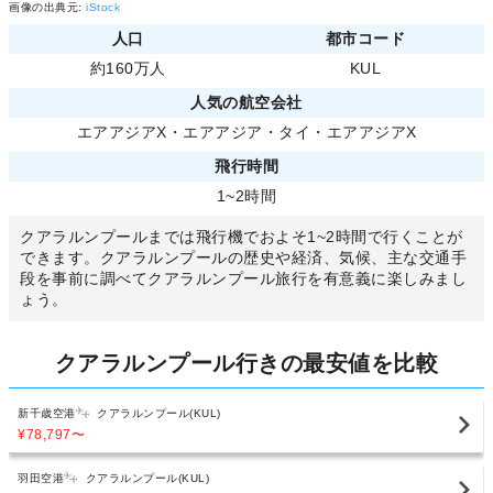
画像の出典元:
iStock
人口
都市コード
約160万人
KUL
人気の航空会社
エアアジアX
・
エアアジア
・
タイ・エアアジアX
飛行時間
1~2時間
クアラルンプールまでは飛行機でおよそ1~2時間で行くことが
できます。クアラルンプールの歴史や経済、気候、主な交通手
段を事前に調べてクアラルンプール旅行を有意義に楽しみまし
ょう。
クアラルンプール行きの最安値を比較
新千歳空港
クアラルンプール(KUL)
¥78,797
〜
羽田空港
クアラルンプール(KUL)