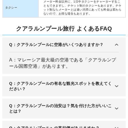
メーター料金以外に、1日中タクシーをチャーターするこ
ともできますし、チケット制のタクシーもあります。チケ
タクシー
ット制ならメーターとは違い渋滞にあっても料金は変わら
ないので、お得な場合もあります。
クアラルンプール旅行 よくあるFAQ
Q：クアラルンプールに空港がいくつありますか？
A：マレーシア最大級の空港である「クアラルンプ
ール国際空港」があります。
Q：クアラルンプールの有名な観光スポットを教えてく
ださい？
A：東南アジア有数の大都市であるクアラルンプー
Q：クアラルンプールの治安は？気を付けた方がいいこ
ル。名物も多く、20世紀最大のタワーである「ペト
とは？
ロナス ツイン タワー」などが人気です。
A：クアラルンプールの治安はやや悪く、軽犯罪が
Q：クアラルンプールへの直行便がありますか？