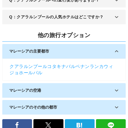
かなり多いエリアでもあります。長く滞在する場合
は注意が要ります。
A：マレーシア航空、パティック・エア、日本から
Q：クアラルンプールの人気ホテルはどこですか？
は全日空などの便も運航しています。
A：「JW マリオット クアラルンプール」、「ザ リ
他の旅行オプション
ッツ カールトン、クアラルンプール」が人気です。
マレーシアの主要都市
クアラルンプール
コタキナバル
ペナン
ランカウィ
ジョホールバル
マレーシアの空港
クアラルンプール国際空港
マレーシアのその他の都市
ポートクラン
マラッカ
クチン
イポー
コタバル