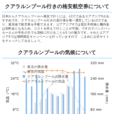
クアラルンプール行きの格安航空券について
日本からクアラルンプールへ格安で行くには、LCCであるエアアジアXがお
すすめです。クアラルンプール行きの直行便を唯一運営しているLCCであ
り、最安値で航空券を手配できます。エアアジアXでは受託手荷物と機内食
は別料金となるため、コストを抑えて行くことが可能。ですのでバックパッ
カーさんや学生の方でも気軽に行けることが1つの魅力です。それとエアア
ジアXでは期間限定キャンペーンも行っていますので、こまめに公式サイト
をチェックしてみましょう。
クアラルンプールの気候について
32°C
320 mm
東京の降水量
東京の気温
クアラルンプールの降水量
24°C
240 mm
クアラルンプールの気温
降水量（mm）
気温（°C）
16°C
160 mm
8°C
80 mm