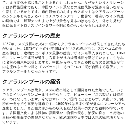
て、違う文化を感じることもあるかもしれません。なぜかというとマレーシ
アは多民族国家であり、中国やインド系などの先住民族が混ざり合いながら
生活しているからです。市内観光でのおすすめスポットはクアラルンプール
のシンボルとも言えるペトロナスツインタワー。世界で一番高いツイン構造
の建物です。展望デッキまで上がり景色を見るのはもちろん、外から見た白
銀に光るペトロナスツインタワーを眺めるのもいいかもしれません。
クアラルンプールの歴史
1857年、スズ採掘のために中国からクアラルンプールへ移民してきた人たち
がいました。1873年からの84年間はイギリスの統治下に。スズやゴムの生
産を伸ばし、建物にはイギリス風潮の建築デザインも導入されました。1963
年、マレーシア連邦が誕生し右肩上がりの経済成長を遂げています。ちなみ
に名前の由来を説明しますと、中国からやってきた移民たちの合流地点が市
内を流れるクラン川とゴンバック川。その二つの「泥が合流する場所」、ク
アラルンプールとなったそうです。
クアラルンプールの経済
クアラルンプールは元来、スズの産出地として開発された土地でした。いま
でもロイヤルセランゴール社を中心として、ピューター（スズ製品）は特産
の一つになっています。今ではマレーシア国内にとどまらず、東南アジア経
済の一角を担う重要な都市です。1990年代は日本企業が盛んにマレーシアへ
進出しました。また観光客からの収入も経済発展への大きな役割を得ていま
す。多国籍文化による独特の雰囲気や、物価の安さ、治安の良さ、市街地の
景観や衛生面での奇麗さなどから、欧米諸国や日本では人気の観光地となっ
ています。