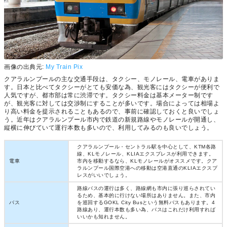
画像の出典元:
My Train Pix
クアラルンプールの主な交通手段は、タクシー、モノレール、電車がありま
す。日本と比べてタクシーがとても安価な為、観光客にはタクシーが便利で
人気ですが、都市部は常に渋滞です。タクシー料金は基本メーター制です
が、観光客に対しては交渉制にすることが多いです。場合によっては相場よ
り高い料金を提示されることもあるので、事前に確認しておくと良いでしょ
う。近年はクアラルンプール市内で鉄道の新規路線やモノレールが開通し、
縦横に伸びていて運行本数も多いので、利用してみるのも良いでしょう。
クアラルンプール・セントラル駅を中心として、KTM各路
線、KLモノレール、KLIAエクスプレスが利用できます。
電車
市内を移動するなら、KLモノレールがオススメです。クア
ラルンプール国際空港への移動は空港直通のKLIAエクスプ
レスがいいでしょう。
路線バスの運行は多く、路線網も市内に張り巡らされてい
るため、基本的に行けない場所はありません。また、市内
バス
を巡回するGOKL City Busという無料バスもあります。4
路線あり、運行本数も多い為、バスはこれだけ利用すれば
いいかも知れません。