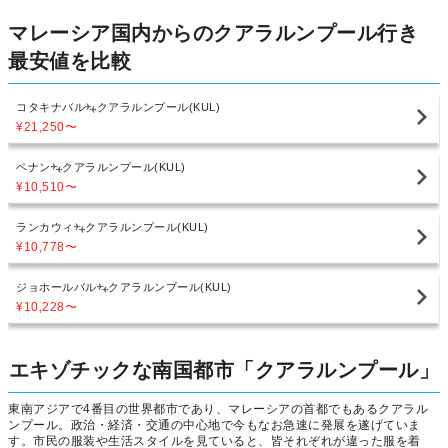
マレーシア国内からのクアラルンプール行き
最安値を比較
コタキナバル
クアラルンプール(KUL)
¥21,250
〜
ペナン
クアラルンプール(KUL)
¥10,510
〜
ランカウィ
クアラルンプール(KUL)
¥10,778
〜
ジョホールバル
クアラルンプール(KUL)
¥10,228
〜
エキゾチックな南国都市「クアラルンプール」
東南アジアで4番目の世界都市であり、マレーシアの首都でもあるクアラル
ンプール。政治・経済・交通の中心地で今もなお急速に発展を遂げていま
す。市民の服装や生活スタイルを見ていると、皆それぞれが違った服を着