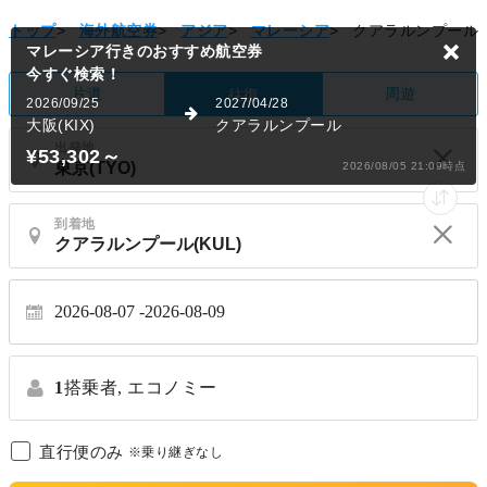
トップ
>
海外航空券
>
アジア
>
マレーシア
>
クアラルンプール
マレーシア行きのおすすめ航空券
今すぐ検索！
片道
周遊
往復
2026/09/25
2027/04/28
大阪(KIX)
クアラルンプール
出発地
¥53,302
～
2026/08/05 21:09時点
到着地
2026-08-07
2026-08-09
1
搭乗者,
エコノミー
直行便のみ
※乗り継ぎなし