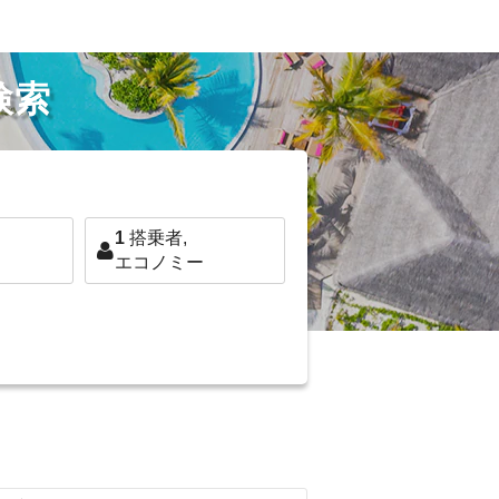
検索
1
搭乗者,
エコノミー