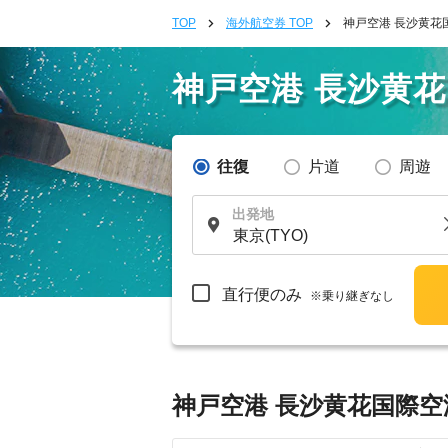
TOP
海外航空券 TOP
神戸空港 長沙黄花
神戸空港 長沙黄
往復
片道
周遊
出発地
直行便のみ
※乗り継ぎなし
神戸空港 長沙黄花国際空