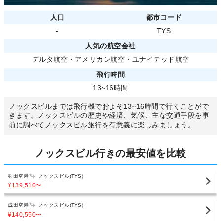
人口
都市コード
-
TYS
人気の航空会社
デルタ航空
・
アメリカン航空
・
ユナイテッド航空
飛行時間
13~16時間
ノックスビルまでは飛行機でおよそ13~16時間で行くことがで
きます。ノックスビルの歴史や経済、気候、主な交通手段を事
前に調べてノックスビル旅行を有意義に楽しみましょう。
ノックスビル行きの最安値を比較
羽田空港
ノックスビル(TYS)
¥139,510
〜
成田空港
ノックスビル(TYS)
¥140,550
〜