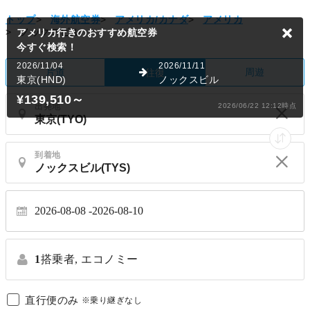
トップ
>
海外航空券
>
アメリカ/カナダ
>
アメリカ
>
ノックスビル
アメリカ行きのおすすめ航空券
今すぐ検索！
2026/11/04
2026/11/11
片道
周遊
往復
東京(HND)
ノックスビル
¥139,510
～
出発地
2026/06/22 12:12時点
到着地
2026-08-08
2026-08-10
1
搭乗者,
エコノミー
直行便のみ
※乗り継ぎなし