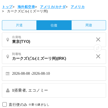
トップ
>
海外航空券
>
アメリカ/カナダ
>
アメリカ
>
カークズビル(ミズーリ州)
片道
周遊
往復
出発地
到着地
2026-08-08
2026-08-10
1
搭乗者,
エコノミー
直行便のみ
※乗り継ぎなし