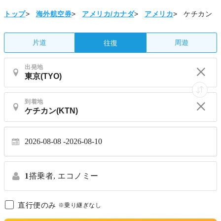
トップ
>
海外航空券
>
アメリカ/カナダ
>
アメリカ
>
ケチカン
片道
周遊
往復
出発地
到着地
2026-08-08
2026-08-10
1
搭乗者,
エコノミー
直行便のみ
※乗り継ぎなし