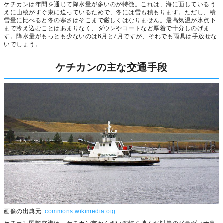
ケチカンは年間を通じて降水量が多いのが特徴。これは、海に面しているう
えに山稜がすぐ東に迫っているためで、冬には雪も積もります。ただし、積
雪量に比べると冬の寒さはそこまで厳しくはなりません。最高気温が氷点下
まで冷え込むことはあまりなく、ダウンやコートなど厚着で十分しのげま
す。降水量がもっとも少ないのは6月と7月ですが、それでも雨具は手放せな
いでしょう。
ケチカンの主な交通手段
画像の出典元:
commons.wikimedia.org
ケチカン国際空港は、ケチカン市から細い海峡を挟んだ対岸のグラヴィナ島