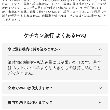
にありますが、同島へ渡る橋はありません。両者の間は小さなフェリーで結
ばれています。人口8千人足らずの小さな街なので徒歩でも十分回れます
が、市街地が南北に細長く伸びているので、場所によってはバスを利用した
ほうが便利かもしれません。自転車を借りれば、そのままバスに乗せること
もできますよ。
ケチカン旅行 よくあるFAQ
水は飛行機内に持ち込めますか？
液体物の機内持ち込み量には制限があります。基本
はペットボトルのような大きなものは持ち込むこと
ができません。
空港でWi-Fiは使えますか？
ログインをすることで利用できるWi-Fiを完備して
機内でWi-Fiは使えますか？
いる空港がほとんどですが、全ての空港ではありま