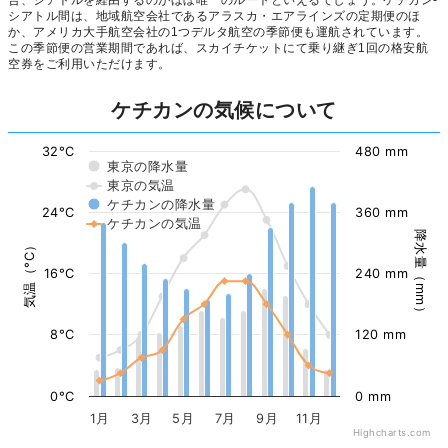
シアトル間は、地域航空会社であるアラスカ・エアラインズの定期便のほ
か、アメリカ大手航空会社の1つデルタ航空の季節便も運航されています。
この季節便の営業期間であれば、スカイチケットにて乗り継ぎ1回の格安航
空券をご利用いただけます。
ケチカンの気候について
32°C
480 mm
東京の降水量
東京の気温
ケチカンの降水量
24°C
360 mm
ケチカンの気温
降水量（mm）
気温（°C）
16°C
240 mm
8°C
120 mm
0°C
0 mm
1月
3月
5月
7月
9月
11月
Highcharts.com