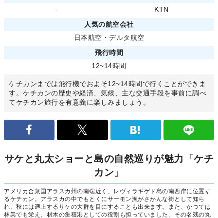
-
KTN
人気の航空会社
日本航空
・
デルタ航空
飛行時間
12~14時間
ケチカンまでは飛行機でおよそ12~14時間で行くことができま
す。ケチカンの歴史や経済、気候、主な交通手段を事前に調べ
てケチカン旅行を有意義に楽しみましょう。
サケと丸太ショーと島の自然巡りが魅力「ケチ
カン」
アメリカ合衆国アラスカ州の南端近く、レヴィラギゲド島の南西岸に位置す
るケチカン。アラスカの中でもとくにサーモン漁がさかんな街として知ら
れ、秋には遡上するサケの大群を目にすることも出来ます。また、かつては
林業でも栄え、材木の集積港としての役割も担っていました。その名残の丸