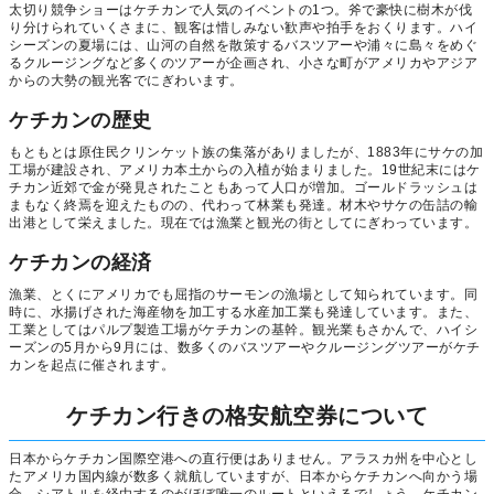
太切り競争ショーはケチカンで人気のイベントの1つ。斧で豪快に樹木が伐
り分けられていくさまに、観客は惜しみない歓声や拍手をおくります。ハイ
シーズンの夏場には、山河の自然を散策するバスツアーや浦々に島々をめぐ
るクルージングなど多くのツアーが企画され、小さな町がアメリカやアジア
からの大勢の観光客でにぎわいます。
ケチカンの歴史
もともとは原住民クリンケット族の集落がありましたが、1883年にサケの加
工場が建設され、アメリカ本土からの入植が始まりました。19世紀末にはケ
チカン近郊で金が発見されたこともあって人口が増加。ゴールドラッシュは
まもなく終焉を迎えたものの、代わって林業も発達。材木やサケの缶詰の輸
出港として栄えました。現在では漁業と観光の街としてにぎわっています。
ケチカンの経済
漁業、とくにアメリカでも屈指のサーモンの漁場として知られています。同
時に、水揚げされた海産物を加工する水産加工業も発達しています。また、
工業としてはパルプ製造工場がケチカンの基幹。観光業もさかんで、ハイシ
ーズンの5月から9月には、数多くのバスツアーやクルージングツアーがケチ
カンを起点に催されます。
ケチカン行きの格安航空券について
日本からケチカン国際空港への直行便はありません。アラスカ州を中心とし
たアメリカ国内線が数多く就航していますが、日本からケチカンへ向かう場
合、シアトルを経由するのがほぼ唯一のルートといえるでしょう。ケチカン-