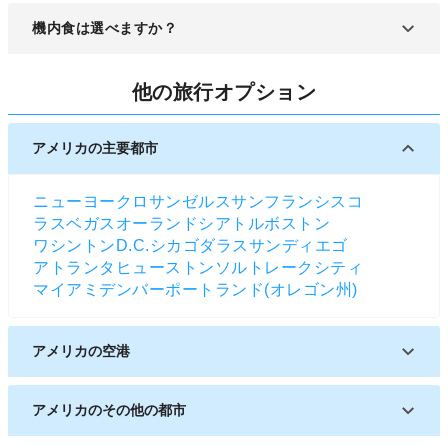
せん。
Wi-Fi完備している飛行機であれば使用できます。
機内食は選べますか？
通常選ぶことができますが、LCCや航空会社によっ
他の旅行オプション
ては予め1種類のみの場合もあります。
アメリカの主要都市
ニューヨーク
ロサンゼルス
サンフランシスコ
ラスベガス
オーランド
シアトル
ボストン
ワシントンD.C.
シカゴ
ダラス
サンディエゴ
アトランタ
ヒューストン
ソルトレークシティ
マイアミ
デンバー
ポートランド(オレゴン州)
アメリカの空港
ケチカン国際空港
アメリカのその他の都市