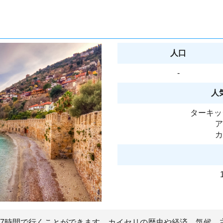
人口
-
人
ターキッ
ア
カ
~17時間で行くことができます。カイセリの歴史や経済、気候