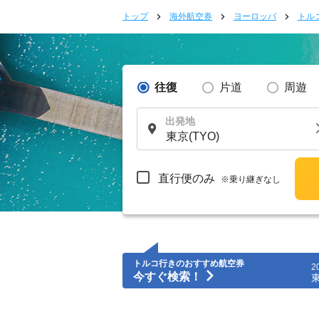
トップ
海外航空券
ヨーロッパ
トル
往復
片道
周遊
出発地
直行便のみ
※乗り継ぎなし
トルコ行きのおすすめ航空券
2
今すぐ検索！
東