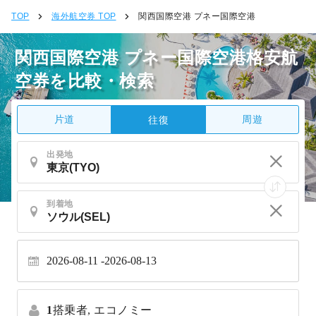
TOP
海外航空券 TOP
関西国際空港 プネー国際空港
関西国際空港 プネー国際空港格安航
空券を比較・検索
片道
周遊
往復
出発地
到着地
2026-08-11
2026-08-13
1
搭乗者,
エコノミー