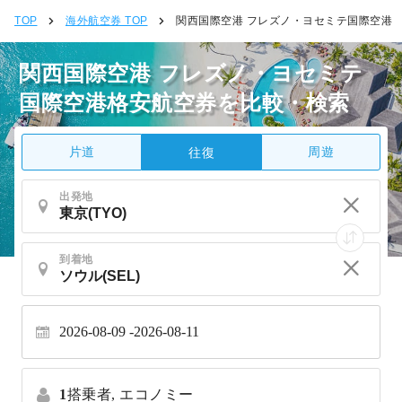
TOP
海外航空券 TOP
関西国際空港 フレズノ・ヨセミテ国際空港
関西国際空港 フレズノ・ヨセミテ
国際空港格安航空券を比較・検索
片道
周遊
往復
出発地
到着地
2026-08-09
2026-08-11
1
搭乗者,
エコノミー