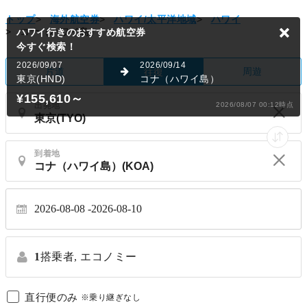
トップ
>
海外航空券
>
ハワイ/太平洋地域
>
ハワイ
>
コナ（ハワイ島）
ハワイ行きのおすすめ航空券
今すぐ検索！
2026/09/07
2026/09/14
片道
周遊
往復
東京(HND)
コナ（ハワイ島）
¥155,610
～
出発地
2026/08/07 00:12時点
到着地
2026-08-08
2026-08-10
1
搭乗者,
エコノミー
直行便のみ
※乗り継ぎなし