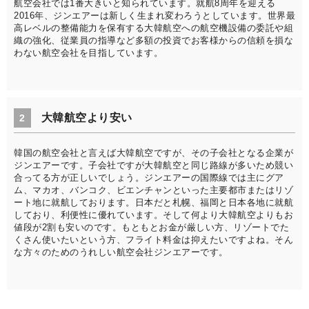
航空会社では1番大きいと知られています。就航8周年を迎える
2016年、ジンエアーは新しく生まれ変わろうとしています。世界最
高レベルの整備能力を保有する大韓航空への航空機設備の委託や組
織の強化、従業員の指導など多額の投資でお客様からの信頼を損な
わない航空会社を目指しています。
大韓航空より安い
2
韓国の航空会社と言えば大韓航空ですが、その子会社となる企業が
ジンエアーです。子会社ですが大韓航空と同じ路線が多いため競い
合ってる方が正しいでしょう。ジンエアーの国際線では主にグア
ム、マカオ、バンコク、ビエンチャンといった主要都市またはリゾ
ート地に就航しております。日本だと札幌、福岡と日本各地に就航
しており、利便性に優れています。そして何より大韓航空よりもお
値段が2割も安いのです。もともとお金が厳しい方、リゾートでた
くさん使いたいという方、フライト料金は抑えたいですよね。そん
な方々のためのうれしい航空会社ジンエアーです。