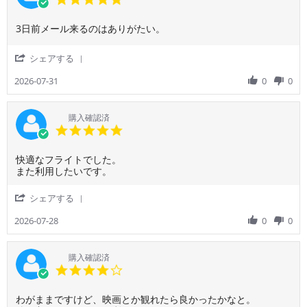
Aug
者
star
2026
様
rating
Review
review
3日前メール来るのはありがたい。
on
by
stating
4
ご
3
Aug
'
シェアする
利
日
2026
Share
用
前
Review
2026-07-31
0
0
者
メ
by
様
ー
ご
on
ル
利
購入確認済
31
来
用
5.0
Jul
る
者
star
2026
の
様
rating
は
Review
review
快適なフライトでした。
on
あ
by
stating
また利用したいです。
31
り
ご
快
Jul
が
利
適
2026
'
シェアする
た
用
な
Share
い。
者
フ
Review
2026-07-28
0
0
様
ラ
by
on
イ
ご
28
ト
利
購入確認済
Jul
で
用
4.0
2026
し
者
star
た。
様
rating
ま
Review
review
わがままですけど、映画とか観れたら良かったかなと。
on