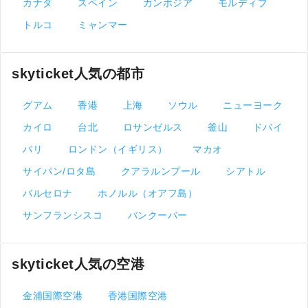
カナダ
スペイン
カンボジア
モルディブ
トルコ
ミャンマー
skyticket人気の都市
グアム
香港
上海
ソウル
ニューヨーク
カイロ
台北
ロサンゼルス
釜山
ドバイ
パリ
ロンドン（イギリス）
マカオ
サイパン/ロタ島
クアラルンプール
シアトル
バルセロナ
ホノルル（オアフ島）
サンフランシスコ
バンクーバー
skyticket人気の空港
金浦国際空港
香港国際空港