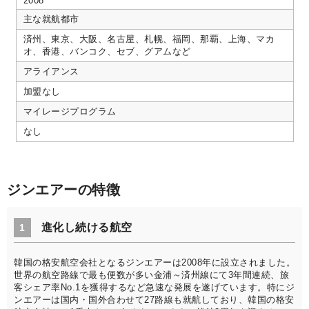
2008
主な就航都市
済州、東京、大阪、名古屋、札幌、福岡、那覇、上海、マカ
オ、香港、バンコク、セブ、グアムなど
アライアンス
加盟なし
マイレージプログラム
なし
ジンエアーの特徴
進化し続ける航空
1
韓国の格安航空会社となるジンエアーは2008年に設立されました。
世界の航空路線で最も便数が多い金浦～済州線にて3年間連続、旅
客シェア率No.1を獲得するなど急速な発展を遂げています。特にジ
ンエアーは国内・国外合わせて27路線も就航しており、韓国の格安