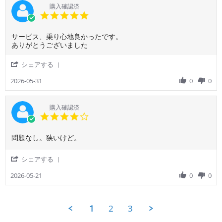
だ
15
し
利
購入確認済
き
Jun
た、
用
5.0
ま
2026
ま
者
star
す。
た
様
rating
利
Review
review
サービス、乗り心地良かったです。
on
用
by
stating
ありがとうございました
15
し
ご
サ
Jun
た
利
ー
2026
'
シェアする
い
用
ビ
Share
で
者
ス、
Review
2026-05-31
0
0
す。
様
乗
by
あ
on
り
ご
り
31
心
利
購入確認済
が
May
地
用
4.0
と
2026
良
者
star
う
か
様
rating
ご
っ
Review
review
問題なし。狭いけど。
on
ざ
た
by
stating
31
い
で
ご
問
May
'
シェアする
ま
す。
利
題
2026
Share
し
あ
用
な
Review
2026-05-21
0
0
た
り
者
し。
by
が
様
狭
ご
と
on
い
利
う
21
け
1
2
3
用
ご
May
ど。
者
ざ
2026