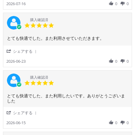
用
tokyo
Review
2026-07-16
0
0
か
者
japan
by
っ
様
ご
た
on
利
の
購入確認済
16
用
5.0
で
Jul
者
star
ま
2026
様
rating
た
Review
review
とても快適でした。また利用させていただきます。
on
利
by
stating
16
用
ご
と
Jul
し
'
シェアする
利
て
2026
た
Share
用
も
い
Review
2026-06-23
0
0
者
快
で
by
様
適
す。
ご
on
で
利
購入確認済
23
し
用
5.0
Jun
た。
者
star
2026
ま
様
rating
た
Review
review
とても快適でした、また利用したいです。ありがとうございま
on
利
by
stating
した
23
用
ご
と
Jun
さ
利
て
2026
'
シェアする
せ
用
も
Share
て
者
快
Review
2026-06-15
0
0
い
様
適
by
た
on
で
ご