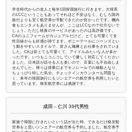
学生時代からの友人と毎年1回韓国旅行に行きます。大韓系
のLCCということもあってそれほど不安はなく、むしろ国内
旅行よりも安く航空券が手配できたのが良かったです。機内
食もエンタメもありませんが、ここはLCCなので仕方ないで
しょう。ただし軽食のサービスがあったのは高評価です。
CAのユニフォームがカジュアルだけど、とても可愛くて女
性目線からも好感が持てます。ポニーテールにジーンズとい
う動きやすいスタイルで、皆さん颯爽とお仕事をされていま
した。CAは皆とても可愛くて、アイドルみたいな人が多か
ったです。いつもニコニコしていて優しく対応してください
ました。日本語が話せる人も多いので、言葉にも不自由しま
せんでした。帰りは搭乗口までモノレールでの移動となり、
ちょっぴり特した気分。チェックインカウンターも問題な
く、来年の韓国旅行にもジンエアーの航空券を利用したいと
思っています。格安航空券には感謝です。
成田⇔仁川 30代男性
家族で韓国に行きたいという話が出た時、できるだけ格安航
空券をと思いジンエアーの航空券を予約しました。航空券予