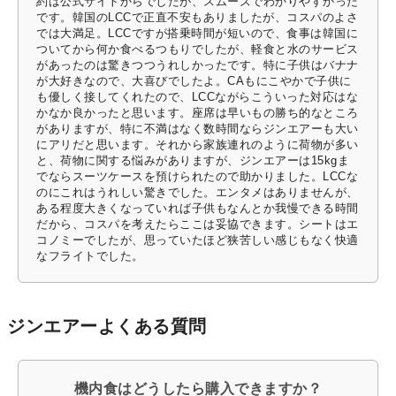
約は公式サイトからでしたが、スムーズでわかりやすかった
です。韓国のLCCで正直不安もありましたが、コスパのよさ
では大満足。LCCですが搭乗時間が短いので、食事は韓国に
ついてから何か食べるつもりでしたが、軽食と水のサービス
があったのは驚きつつうれしかったです。特に子供はバナナ
が大好きなので、大喜びでしたよ。CAもにこやかで子供に
も優しく接してくれたので、LCCながらこういった対応はな
かなか良かったと思います。座席は早いもの勝ち的なところ
がありますが、特に不満はなく数時間ならジンエアーも大い
にアリだと思います。それから家族連れのように荷物が多い
と、荷物に関する悩みがありますが、ジンエアーは15kgま
でならスーツケースを預けられたので助かりました。LCCな
のにこれはうれしい驚きでした。エンタメはありませんが、
ある程度大きくなっていれば子供もなんとか我慢できる時間
だから、コスパを考えたらここは妥協できます。シートはエ
コノミーでしたが、思っていたほど狭苦しい感じもなく快適
なフライトでした。
ジンエアーよくある質問
機内食はどうしたら購入できますか？