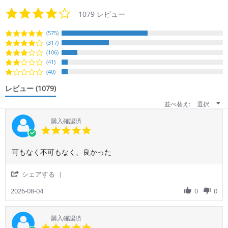
4.2
1079 レビュー
star
rating
(575)
(317)
(106)
(41)
(40)
レビュー
(1079)
並べ替え:
選択
購入確認済
5.0
star
rating
Review
review
可もなく不可もなく、良かった
by
stating
ご
良
'
シェアする
利
か
Share
用
っ
Review
2026-08-04
0
0
者
た
by
様
ご
on
利
購入確認済
4
用
5.0