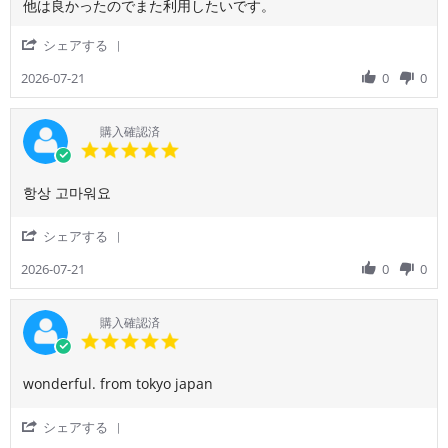
た
by
stating
他は良かったのでまた利用したいです。
28
利
ご
わ
Jul
用
利
が
2026
'
シェアする
し
用
ま
Share
た
者
ま
Review
2026-07-21
0
0
い
様
で
by
で
on
す
ご
す。
21
け
利
購入確認済
Jul
ど、
用
5.0
2026
映
者
star
画
様
rating
と
Review
review
항상 고마워요
on
か
by
stating
21
観
ご
항
Jul
'
シェアする
れ
利
상
2026
Share
た
用
고
Review
2026-07-21
0
0
ら
者
마
by
良
様
워
ご
か
on
요
利
購入確認済
っ
21
用
5.0
た
Jul
者
star
か
2026
様
rating
な
Review
review
wonderful. from tokyo japan
on
と。
by
stating
21
他
ご
wonderful.
Jul
'
シェアする
は
利
from
2026
Share
良