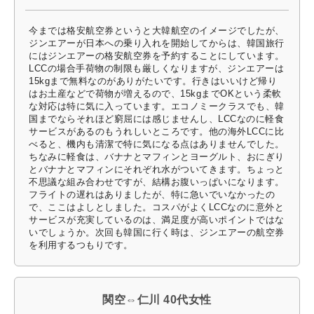
今までは格安航空券というと大韓航空のイメージでしたが、
ジンエアーが日本への乗り入れを開始してからは、韓国旅行
にはジンエアーの格安航空券を予約することにしています。
LCCの場合手荷物の制限も厳しくなりますが、ジンエアーは
15kgまで無料なのがありがたいです。行きはいいけど帰り
はお土産などで荷物が増えるので、15kgまでOKという柔軟
な対応は特に気に入っています。エコノミークラスでも、韓
国までならそれほど窮屈には感じませんし、LCCなのに軽食
サービスがあるのもうれしいところです。他の海外LCCに比
べると、機内も清潔で特に気になる点はありませんでした。
ちなみに軽食は、バナナとマフィンとヨーグルト、おにぎり
とバナナとマフィンにそれぞれ水がついてきます。ちょっと
不思議な組み合わせですが、結構お腹いっぱいになります。
フライトの遅れはありましたが、特に急いでいなかったの
で、ここはよしとしました。コスパがよくLCCなのに意外と
サービスが充実しているのは、満足度が高いポイントではな
いでしょうか。次回も韓国に行く時は、ジンエアーの航空券
を利用するつもりです。
関空⇔仁川 40代女性