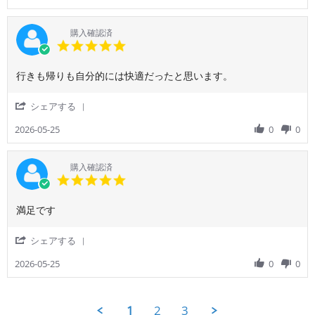
者
あ
by
良
様
ご
か
on
利
っ
購入確認済
1
用
5.0
た
Jun
者
star
で
2026
様
rating
す。
Review
review
行きも帰りも自分的には快適だったと思います。
on
by
stating
1
ご
行
Jun
'
シェアする
利
き
2026
Share
用
も
Review
2026-05-25
0
0
者
帰
by
様
り
ご
on
も
利
購入確認済
25
自
用
5.0
May
分
者
star
2026
的
様
rating
に
Review
review
満足です
on
は
by
stating
25
快
ご
満
May
'
シェアする
適
利
足
2026
Share
だ
用
で
Review
2026-05-25
0
0
っ
者
す
by
た
様
ご
と
on
利
思
25
1
2
3
用
い