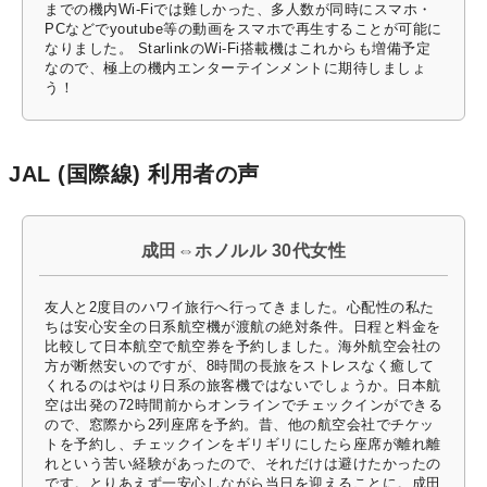
までの機内Wi-Fiでは難しかった、多人数が同時にスマホ・
PCなどでyoutube等の動画をスマホで再生することが可能に
なりました。 StarlinkのWi-Fi搭載機はこれからも増備予定
なので、極上の機内エンターテインメントに期待しましょ
う！
JAL (国際線) 利用者の声
成田⇔ホノルル 30代女性
友人と2度目のハワイ旅行へ行ってきました。心配性の私た
ちは安心安全の日系航空機が渡航の絶対条件。日程と料金を
比較して日本航空で航空券を予約しました。海外航空会社の
方が断然安いのですが、8時間の長旅をストレスなく癒して
くれるのはやはり日系の旅客機ではないでしょうか。日本航
空は出発の72時間前からオンラインでチェックインができる
ので、窓際から2列座席を予約。昔、他の航空会社でチケッ
トを予約し、チェックインをギリギリにしたら座席が離れ離
れという苦い経験があったので、それだけは避けたかったの
です。とりあえず一安心しながら当日を迎えることに。成田