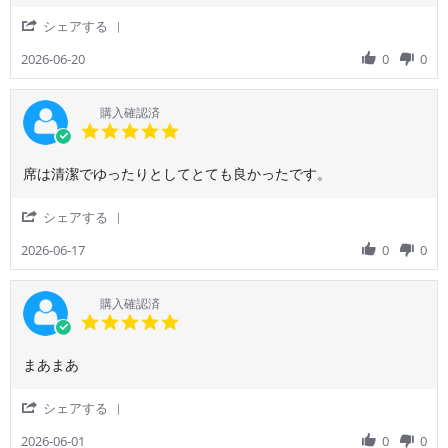
身
利
は
2026
で
用
り
'
シェアする
航
者
日
Share
空
様
本
Review
2026-06-20
0
0
会
on
の
by
社
20
航
ご
の
Jun
空
利
購入確認済
ウ
2026
会
用
5.0
ェ
社
者
star
ブ
が
様
rating
サ
良
Review
review
席は清潔でゆったりとしてとても良かったです。
on
イ
い
by
stating
20
ト
な
ご
席
Jun
'
シェアする
で
利
は
2026
Share
予
用
清
Review
2026-06-17
0
0
約
者
潔
by
し
様
で
ご
ま
on
ゆ
利
購入確認済
し
17
っ
用
5.0
た。
Jun
た
者
star
2026
り
様
rating
と
Review
review
まあまあ
on
し
by
stating
17
て
ご
ま
Jun
'
シェアする
と
利
あ
2026
Share
て
用
ま
Review
2026-06-01
0
0
も