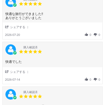
Jul
用
5.0
2026
者
star
様
rating
Review
review
快適な旅行ができました‼️
on
by
stating
ありがとうございました
27
ご
快
Jul
利
適
2026
'
シェアする
用
な
Share
者
旅
Review
2026-07-20
0
0
様
行
by
on
が
ご
20
で
利
購入確認済
Jul
き
用
5.0
2026
ま
者
star
し
様
rating
た‼️
Review
review
快適でした
on
あ
by
stating
20
り
ご
快
Jul
'
シェアする
が
利
適
2026
Share
と
用
で
Review
2026-07-14
0
0
う
者
し
by
ご
様
た
ご
ざ
on
利
購入確認済
い
14
用
5.0
ま
Jul
者
star
し
2026
様
rating