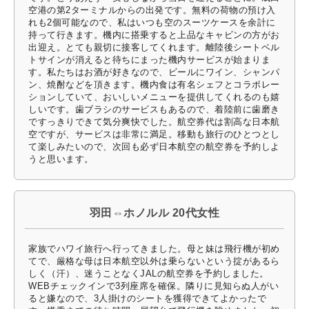
空港の第2ターミナルからの出発です。無料の荷物の預け入
れも2個可能なので、私はいつも空のスーツケースを余計に
持って行きます。機内に搭乗すると上品なキャビンの方がお
出迎え。とても親切に接客してくれます。離陸後シートベル
トサインが消えると待ちにまった機内サービスが始まりま
す。私たちはお酒が好きなので、ビールにワイン、シャンパ
ン、焼酎などを頂きます。機内食は有名シェフとコラボレー
ションしていて、おいしいメニューを提供してくれるのも嬉
しいです。歯ブラシのサービスもあるので、着陸前に歯磨き
ですっきりできて気分爽快でした。航空券代は割高な日本航
空ですが、サービスは非常に満足。移動も旅行のひとつとし
て楽しみたいので、次回も必ず日本航空の航空券を予約しよ
うと思います。
羽田⇔ホノルル 20代女性
家族でハワイ旅行へ行ってきました。母と妹は飛行機が初め
てで、厳格な母は日本航空以外は乗らないという掟があるら
しく（汗）、迷うことなくJALの航空券を予約しました。
WEBチェックインで3列座席を確保。隣りに見知らぬ人がい
ると嫌なので、3人掛けのシートを獲得できてよかったで