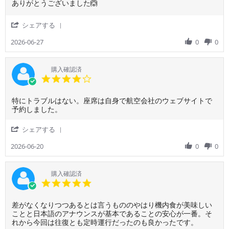
た
Review
review
ありがとうございました🙆
on
by
stating
14
ご
あ
Jul
'
シェアする
利
り
2026
Share
用
が
Review
2026-06-27
0
0
者
と
by
様
う
ご
on
ご
利
購入確認済
27
ざ
用
4.0
Jun
い
者
star
2026
ま
様
rating
し
Review
review
特にトラブルはない。座席は自身で航空会社のウェブサイトで
on
た
by
stating
予約しました。
27
🙆
ご
特
Jun
利
に
2026
'
シェアする
用
ト
Share
者
ラ
Review
2026-06-20
0
0
様
ブ
by
on
ル
ご
20
は
利
購入確認済
Jun
な
用
5.0
2026
い。
者
star
座
様
rating
席
Review
review
差がなくなりつつあるとは言うもののやはり機内食が美味しい
on
は
by
stating
ことと日本語のアナウンスが基本であることの安心が一番。そ
20
自
ご
や
れから今回は往復とも定時運行だったのも良かったです。
Jun