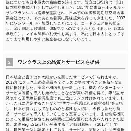
線についても日本最大の路線数を誇ります。設立は1951年で（旧）
日本航空株式会社として誕生しました。1954年に東京～ホノルル～
サンフランシスコ路線が開設され、日本初の国際線定期航空運送事
業会社となり、そのあとも着実に路線拡大を行ってきました。2007
年にワンワールドへ加盟したことにより、コードシェア便も拡充
し、51カ国および地域、305空港への乗り入れとなりました（2015
年現在）。マイル加算の利便性も高まり、私たち日本人にとっては
ますます利用しやすい航空会社になっています。
ワンクラス上の品質とサービスを提供
2
日本航空と言えばきめ細かい充実したサービスで知られますが、
2012年”1クラス上の高品質を全クラスに提供”することを新たな目
標に掲げました。座席や機内食を一新したり、機内インターネット
サービス装備を導入し始めたことなどが高い評価を得て、専門誌が
発表する国際線顧客満足度でも上位にランク付けされています。し
かしこれに満足することなく”世界で一番選ばれる航空会社”を目指
し、日本が持つおもてなしの心と感性を大切に、今後も新たな商
品・サービスを導入していくことを宣言しています。また輸送機関
にとって重要な使命である時間に正確な運行にも力を入れてきた結
果、米国FlightStats社が発表する「定時到着率」（2015年）で
は、世界第一位に認定されており、サービス、実績ともに世界指折