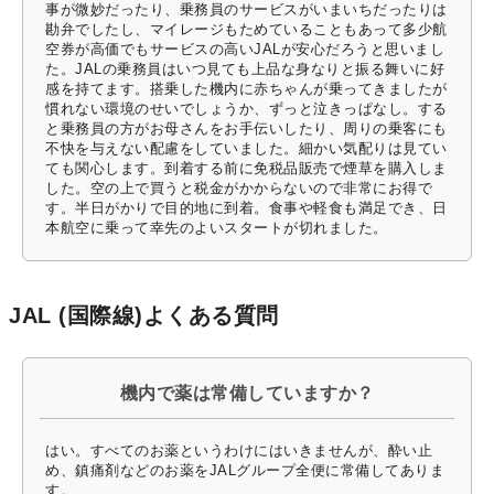
事が微妙だったり、乗務員のサービスがいまいちだったりは
勘弁でしたし、マイレージもためていることもあって多少航
空券が高価でもサービスの高いJALが安心だろうと思いまし
た。JALの乗務員はいつ見ても上品な身なりと振る舞いに好
感を持てます。搭乗した機内に赤ちゃんが乗ってきましたが
慣れない環境のせいでしょうか、ずっと泣きっぱなし。する
と乗務員の方がお母さんをお手伝いしたり、周りの乗客にも
不快を与えない配慮をしていました。細かい気配りは見てい
ても関心します。到着する前に免税品販売で煙草を購入しま
した。空の上で買うと税金がかからないので非常にお得で
す。半日がかりで目的地に到着。食事や軽食も満足でき、日
本航空に乗って幸先のよいスタートが切れました。
JAL (国際線)よくある質問
機内で薬は常備していますか？
はい。すべてのお薬というわけにはいきませんが、酔い止
め、鎮痛剤などのお薬をJALグループ全便に常備してありま
す。