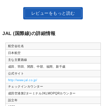
May
者
ま
2026
様
す。
on
レビューをもっと読む
25
May
2026
JAL (国際線)の詳細情報
航空会社名
日本航空
主な主要路線
成田、羽田、関西、中部、福岡、新千歳
公式サイト
http://www.jal.co.jp/
チェックインカウンター
成田空港第2ターミナルJKLMOPQRカウンター
設立年