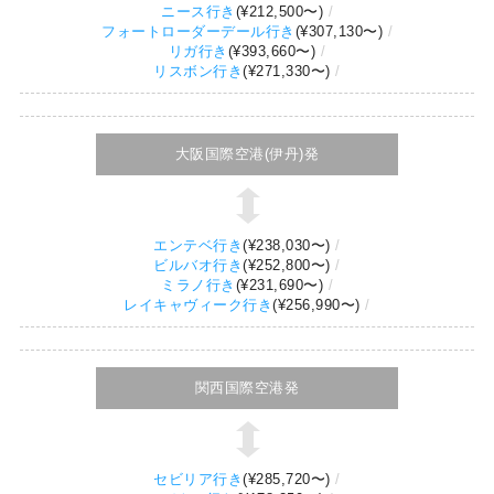
ニース行き
(
¥212,500
〜)
フォートローダーデール行き
(
¥307,130
〜)
リガ行き
(
¥393,660
〜)
リスボン行き
(
¥271,330
〜)
大阪国際空港(伊丹)発
エンテベ行き
(
¥238,030
〜)
ビルバオ行き
(
¥252,800
〜)
ミラノ行き
(
¥231,690
〜)
レイキャヴィーク行き
(
¥256,990
〜)
関西国際空港発
セビリア行き
(
¥285,720
〜)