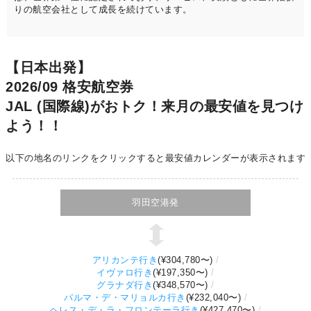
りの航空会社として成長を続けています。
【日本出発】
2026/09 格安航空券
JAL (国際線)がおトク！来月の最安値を見つけ
よう！！
以下の地名のリンクをクリックすると最安値カレンダーが表示されます
羽田空港発
アリカンテ行き
(
¥304,780
〜)
イヴァロ行き
(
¥197,350
〜)
グラナダ行き
(
¥348,570
〜)
パルマ・デ・マリョルカ行き
(
¥232,040
〜)
ヘレス・デ・ラ・フロンテーラ行き
(
¥427,470
〜)