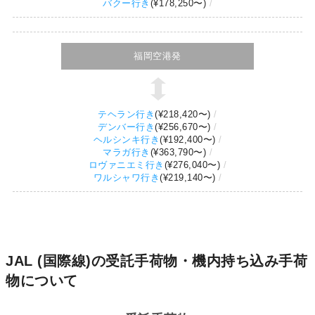
バクー行き
(
¥178,250
〜)
福岡空港発
テヘラン行き
(
¥218,420
〜)
デンバー行き
(
¥256,670
〜)
ヘルシンキ行き
(
¥192,400
〜)
マラガ行き
(
¥363,790
〜)
ロヴァニエミ行き
(
¥276,040
〜)
ワルシャワ行き
(
¥219,140
〜)
JAL (国際線)の受託手荷物・機内持ち込み手荷
物について