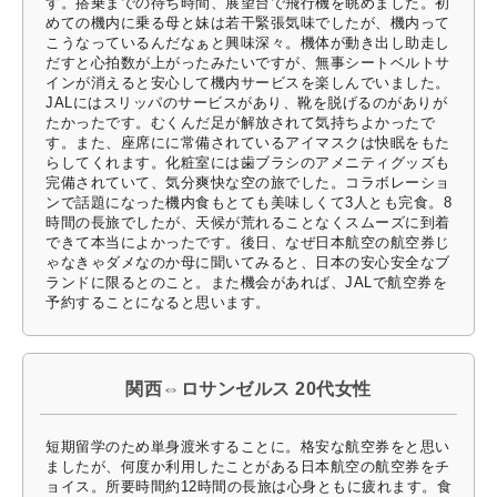
す。搭乗までの待ち時間、展望台で飛行機を眺めました。初
めての機内に乗る母と妹は若干緊張気味でしたが、機内って
こうなっているんだなぁと興味深々。機体が動き出し助走し
だすと心拍数が上がったみたいですが、無事シートベルトサ
インが消えると安心して機内サービスを楽しんでいました。
JALにはスリッパのサービスがあり、靴を脱げるのがありが
たかったです。むくんだ足が解放されて気持ちよかったで
す。また、座席にに常備されているアイマスクは快眠をもた
らしてくれます。化粧室には歯ブラシのアメニティグッズも
完備されていて、気分爽快な空の旅でした。コラボレーショ
ンで話題になった機内食もとても美味しくて3人とも完食。8
時間の長旅でしたが、天候が荒れることなくスムーズに到着
できて本当によかったです。後日、なぜ日本航空の航空券じ
ゃなきゃダメなのか母に聞いてみると、日本の安心安全なブ
ランドに限るとのこと。また機会があれば、JALで航空券を
予約することになると思います。
関西⇔ロサンゼルス 20代女性
短期留学のため単身渡米することに。格安な航空券をと思い
ましたが、何度か利用したことがある日本航空の航空券をチ
ョイス。所要時間約12時間の長旅は心身ともに疲れます。食