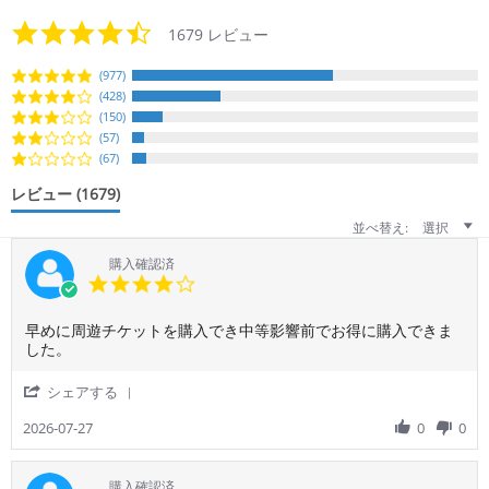
4.3
1679 レビュー
star
rating
(977)
(428)
(150)
(57)
(67)
レビュー
(1679)
並べ替え:
選択
購入確認済
4.0
star
rating
Review
review
早めに周遊チケットを購入でき中等影響前でお得に購入できま
by
stating
した。
ご
お
利
得
'
シェアする
用
に
Share
者
購
Review
2026-07-27
0
0
様
入
by
on
ご
27
利
購入確認済