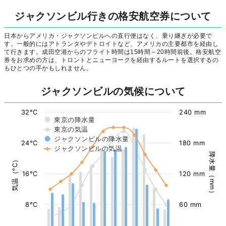
ジャクソンビル行きの格安航空券について
日本からアメリカ・ジャクソンビルへの直行便はなく、乗り継ぎが必要で
す。一般的にはアトランタやデトロイトなど、アメリカの主要都市を経由し
て行きます。成田空港からのフライト時間は15時間～20時間前後。格安航空
券をお求めの方は、トロントとニューヨークを経由するルートを選択するの
もひとつの手かもしれません。
ジャクソンビルの気候について
32°C
240 mm
東京の降水量
東京の気温
ジャクソンビルの降水量
24°C
180 mm
ジャクソンビルの気温
降水量（mm）
気温（°C）
16°C
120 mm
8°C
60 mm