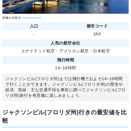
画像の出典元:
shutterstock
人口
都市コード
-
JAX
人気の航空会社
ユナイテッド航空
・
アメリカン航空
・
日本航空
飛行時間
14~16時間
ジャクソンビル(フロリダ州)までは飛行機でおよそ14~16時間
で行くことができます。ジャクソンビル(フロリダ州)の歴史や
経済、気候、主な交通手段を事前に調べてジャクソンビル(フロ
リダ州)旅行を有意義に楽しみましょう。
ジャクソンビル(フロリダ州)行きの最安値を比
較