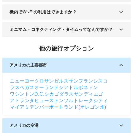
機内にはナイフ類やハサミ、スタンガン、先のとが
機内でWi-Fiの利用はできますか？
ったものやバットなど凶器になりえるものは持ち込
み禁止です。
航空会社によってはWi-Fiの利用が可能です。詳細
ミニマム・コネクティング・タイムってなんですか？
は各航空会社へのご確認が必要ですが有料が多いで
す。
飛行機の乗り継ぎの場合、各航空会社で設定された
他の旅行オプション
MCT（ミニマムコネクティングタイム／最低乗継時
間）が必要です。このMCTをクリアした旅程のみ航
空券の予約・発券可が能です。
アメリカの主要都市
ニューヨーク
ロサンゼルス
サンフランシスコ
ラスベガス
オーランド
シアトル
ボストン
ワシントンD.C.
シカゴ
ダラス
サンディエゴ
アトランタ
ヒューストン
ソルトレークシティ
マイアミ
デンバー
ポートランド(オレゴン州)
アメリカの空港