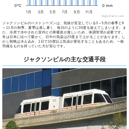
0°C
0 mm
1月
3月
5月
7月
9月
11月
Highcharts.com
ジャクソンビルのベストシーズンは、気候が安定している3～5月の春季と9
～11月の秋季。夏季は蒸し暑く、毎日のように30度を超えてしまいます。ま
た、冷房で冷やされた室内との寒暖差が激しいため、体調管理が必要です。
冬は日本に比べて暖かく、日中の気温は20度まで上がることがあります。し
かし朝晩は冷え込み、1日で10度以上気温が変化することもあるため、一枚
羽織るものを持っていた方が安心です。
ジャクソンビルの主な交通手段