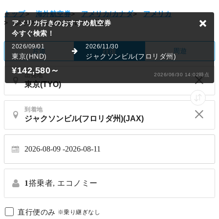
トップ
>
海外航空券
>
アメリカ/カナダ
>
アメリカ
>
ジャクソンビル(フロリダ州)
アメリカ行きのおすすめ航空券
今すぐ検索！
2026/09/01
2026/11/30
片道
周遊
往復
東京(HND)
ジャクソンビル(フロリダ州)
¥142,580
～
出発地
2026/06/30 14:02時点
到着地
2026-08-09
2026-08-11
1
搭乗者,
エコノミー
直行便のみ
※乗り継ぎなし