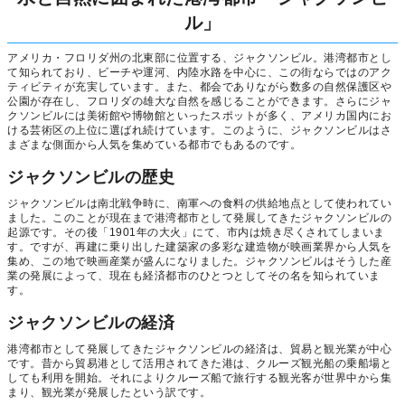
ル」
アメリカ・フロリダ州の北東部に位置する、ジャクソンビル。港湾都市とし
て知られており、ビーチや運河、内陸水路を中心に、この街ならではのアク
ティビティが充実しています。また、都会でありながら数多の自然保護区や
公園が存在し、フロリダの雄大な自然を感じることができます。さらにジャ
クソンビルには美術館や博物館といったスポットが多く、アメリカ国内にお
ける芸術区の上位に選ばれ続けています。このように、ジャクソンビルはさ
まざまな側面から人気を集めている都市でもあるのです。
ジャクソンビルの歴史
ジャクソンビルは南北戦争時に、南軍への食料の供給地点として使われてい
ました。このことが現在まで港湾都市として発展してきたジャクソンビルの
起源です。その後「1901年の大火」にて、市内は焼き尽くされてしまいま
す。ですが、再建に乗り出した建築家の多彩な建造物が映画業界から人気を
集め、この地で映画産業が盛んになりました。ジャクソンビルはそうした産
業の発展によって、現在も経済都市のひとつとしてその名を知られていま
す。
ジャクソンビルの経済
港湾都市として発展してきたジャクソンビルの経済は、貿易と観光業が中心
です。昔から貿易港として活用されてきた港は、クルーズ観光船の乗船場と
しても利用を開始。それによりクルーズ船で旅行する観光客が世界中から集
まり、観光業が発展したという訳です。