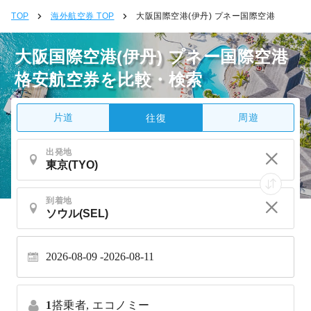
TOP
海外航空券 TOP
大阪国際空港(伊丹) プネー国際空港
大阪国際空港(伊丹) プネー国際空港
格安航空券を比較・検索
片道
周遊
往復
出発地
到着地
2026-08-09
2026-08-11
1
搭乗者,
エコノミー