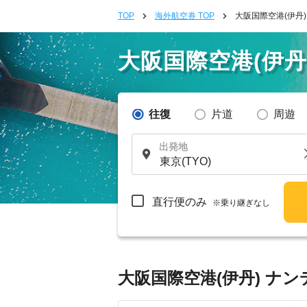
TOP
海外航空券 TOP
大阪国際空港(伊丹
大阪国際空港(伊
往復
片道
周遊
出発地
直行便のみ
※乗り継ぎなし
大阪国際空港(伊丹) ナ