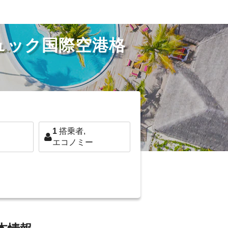
ュック国際空港格
1
搭乗者,
エコノミー