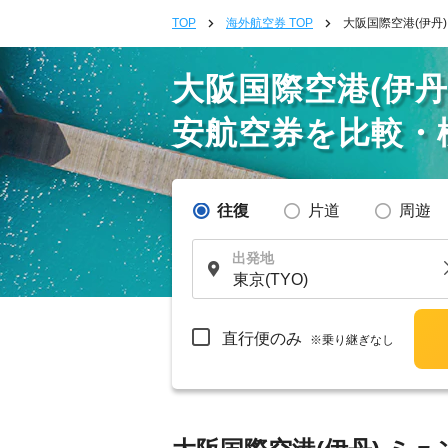
TOP
海外航空券 TOP
大阪国際空港(伊丹
大阪国際空港(伊
安航空券を比較・
往復
片道
周遊
出発地
直行便のみ
※乗り継ぎなし