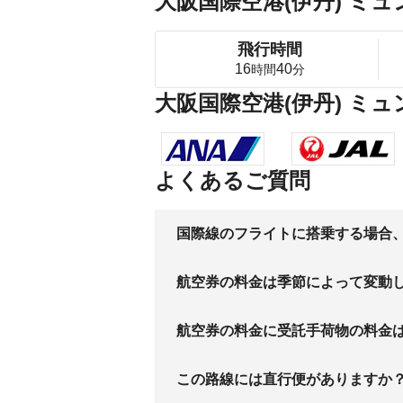
大阪国際空港(伊丹) ミ
飛行時間
16
40
時間
分
大阪国際空港(伊丹) ミ
よくあるご質問
国際線のフライトに搭乗する場合
航空券の料金は季節によって変動
航空券の料金に受託手荷物の料金
この路線には直行便がありますか