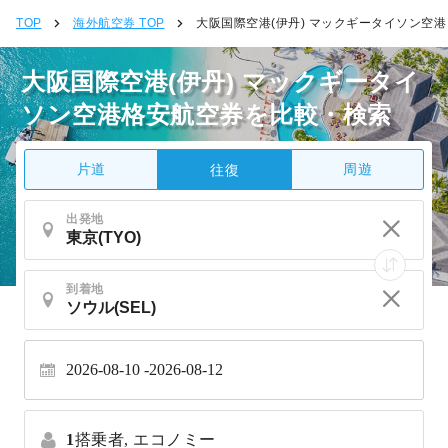
TOP
海外航空券 TOP
大阪国際空港(伊丹) マックギータイソン空港
大阪国際空港(伊丹) マックギータイ
ソン空港格安航空券を比較・検索
片道
周遊
往復
出発地
到着地
2026-08-10
2026-08-12
1
搭乗者,
エコノミー