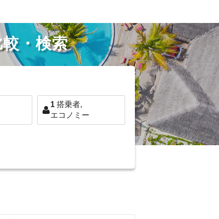
比較・検索
1
搭乗者,
エコノミー