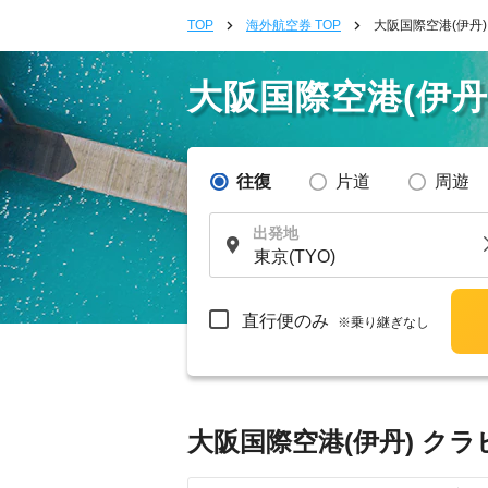
TOP
海外航空券 TOP
大阪国際空港(伊丹
大阪国際空港(伊
往復
片道
周遊
出発地
直行便のみ
※乗り継ぎなし
大阪国際空港(伊丹) クラ