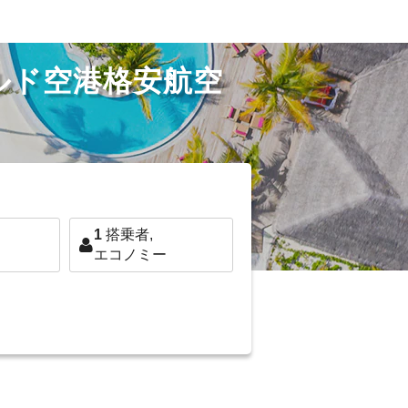
ルド空港格安航空
1
搭乗者,
エコノミー