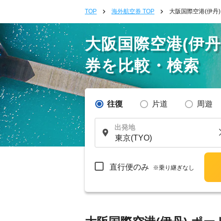
TOP
海外航空券 TOP
大阪国際空港(伊丹
大阪国際空港(伊
券を比較・検索
往復
片道
周遊
出発地
直行便のみ
※乗り継ぎなし