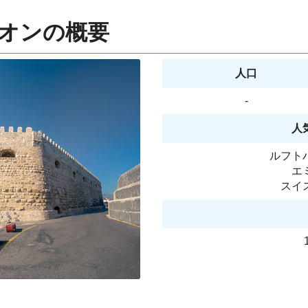
リオンの概要
人口
-
人
ルフト
エ
スイ