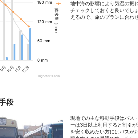
180 mm
地中海の影響により気温の振
イラクリオンの気温
チェックしておくと良いでし
降水量（mm）
えるので、旅のプランに合わ
120 mm
60 mm
0 mm
9月
10月
11月
12月
Highcharts.com
手段
現地での主な移動手段はバス
ーは3日以上利用すると割引
を安く収めたい方にはバスが