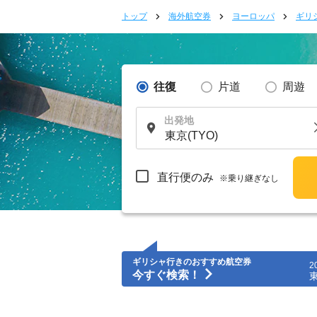
トップ
海外航空券
ヨーロッパ
ギリ
往復
片道
周遊
出発地
直行便のみ
※乗り継ぎなし
ギリシャ行きのおすすめ航空券
2
今すぐ検索！
東