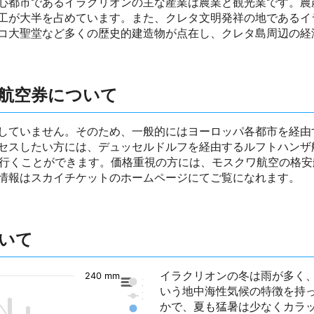
心都市であるイラクリオンの主な産業は農業と観光業です。農
工が大半を占めています。また、クレタ文明発祥の地であるイ
コ大聖堂など多くの歴史的建造物が点在し、クレタ島周辺の経
航空券について
していません。そのため、一般的にはヨーロッパ各都市を経由
セスしたい方には、デュッセルドルフを経由するルフトハンザ
へ行くことができます。価格重視の方には、モスクワ航空の格
情報はスカイチケットのホームページにてご覧になれます。
いて
イラクリオンの冬は雨が多く
240 mm
東京の降水量
いう地中海性気候の特徴を持
東京の気温
かで、夏も猛暑は少なくカラ
イラクリオンの降水量