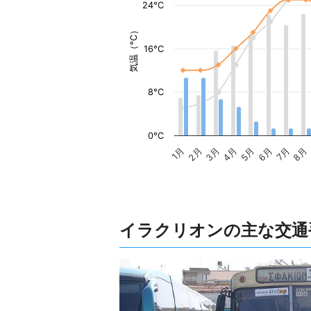
24°C
気温（°C）
16°C
8°C
0°C
1月
2月
3月
4月
5月
6月
7月
8月
イラクリオンの主な交通