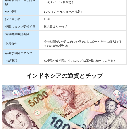
必要最低払い戻し購入
50万ルピア（税抜き）
額
VAT税率
10%（ジャカルタとバリ島）
払い戻し率
10%
税関スタンプ受領期限
購入日より一ヶ月
免税書類申請期限
滞在期間が2か月以内で外国のパスポートを持つ個人旅行
免税条件
者のみが免税対象
必要な税関スタンプ
特記事項
免税品や食料品、タバコなどは還付対象外になります。
インドネシアの通貨とチップ