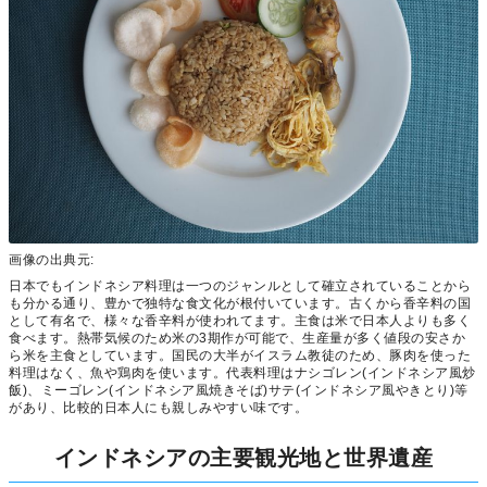
画像の出典元:
日本でもインドネシア料理は一つのジャンルとして確立されていることから
も分かる通り、豊かで独特な食文化が根付いています。古くから香辛料の国
として有名で、様々な香辛料が使われてます。主食は米で日本人よりも多く
食べます。熱帯気候のため米の3期作が可能で、生産量が多く値段の安さか
ら米を主食としています。国民の大半がイスラム教徒のため、豚肉を使った
料理はなく、魚や鶏肉を使います。代表料理はナシゴレン(インドネシア風炒
飯)、ミーゴレン(インドネシア風焼きそば)サテ(インドネシア風やきとり)等
があり、比較的日本人にも親しみやすい味です。
インドネシアの主要観光地と世界遺産