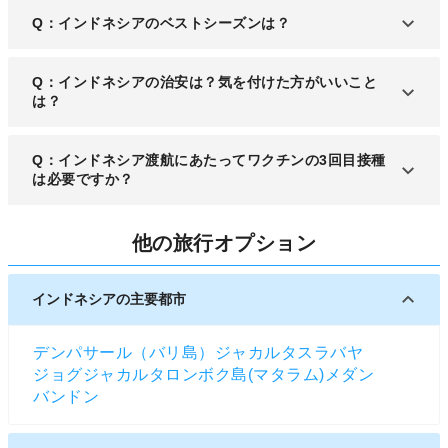
A：インドネシアでもっとも主要な都市はジャワ島
Q：インドネシアのベストシーズンは？
にある首都・ジャカルタで、世界屈指の都市として
知られています。
A：乾季である5～9月が観光時のベストシーズンで
Q：インドネシアの治安は？気を付けた方がいいこと
す。雨が少なく、比較的涼しい季節となります。
は？
A：世界平和度は56位、フランスなどの先進国と並
Q：インドネシア渡航にあたってワクチンの3回目接種
んではいるものの治安が万全とは言えません。滞在
は必要ですか？
時は十分な注意が必要です。
A：3回目のワクチン接種は入国条件に含まれていま
他の旅行オプション
せん。2回目までのワクチン接種証明書が入国時に
必要ですが、接種後から14日のインターバルが必要
となります。
インドネシアの主要都市
デンパサール（バリ島）
ジャカルタ
スラバヤ
ジョグジャカルタ
ロンボク島(マタラム)
メダン
バンドン