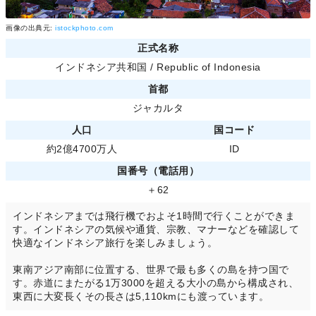
画像の出典元:
istockphoto.com
正式名称
インドネシア共和国 / Republic of Indonesia
首都
ジャカルタ
人口
国コード
約2億4700万人
ID
国番号（電話用）
＋62
インドネシアまでは飛行機でおよそ1時間で行くことができま
す。インドネシアの気候や通貨、宗教、マナーなどを確認して
快適なインドネシア旅行を楽しみましょう。
東南アジア南部に位置する、世界で最も多くの島を持つ国で
す。赤道にまたがる1万3000を超える大小の島から構成され、
東西に大変長くその長さは5,110kmにも渡っています。