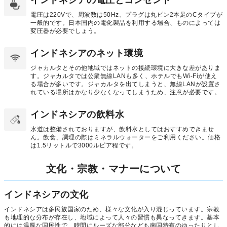
電圧は220Vで、周波数は50Hz、プラグは丸ピン2本足のCタイプが
一般的です。日本国内の電化製品を利用する場合、ものによっては
変圧器が必要でしょう。
インドネシアのネット環境
ジャカルタとその他地域ではネットの接続環境に大きな差がありま
す。ジャカルタでは公衆無線LANも多く、ホテルでもWi-Fiが使え
る場合が多いです。ジャカルタを出てしまうと、無線LANが設置さ
れている場所はかなり少なくなってしまうため、注意が必要です。
インドネシアの飲料水
水道は整備されておりますが、飲料水としてはおすすめできませ
ん。飲食、調理の際はミネラルウォーターをご利用ください。価格
は1.5リットルで3000ルピア程です。
文化・宗教・マナーについて
インドネシアの文化
インドネシアは多民族国家のため、様々な文化が入り混じっています。宗教
も地理的な分布が存在し、地域によって人々の習慣も異なってきます。基本
的には温厚な国民性で、時間にルーズな部分なども南国特有のゆったりとし