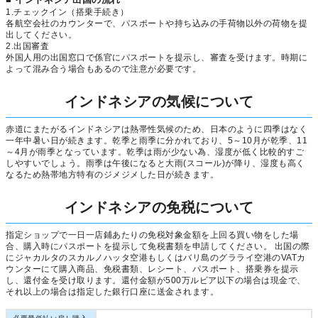
1.チェックイン（搭乗手続き）
各航空会社のカウンターで、パスポートや持ち込みの手荷物以外の荷物を提
出してください。
2.出国審査
外国人用の出国窓口で係官にパスポートを提示し、審査を受けます。時期に
よって混み合う場合もあるので注意が必要です。
インドネシアの気候について
赤道にまたがるインドネシアは熱帯性気候のため、日本のように四季はなく
一年中暑い日が続きます。乾季と雨季に分かれており、5～10月が乾季、11
～4月が雨季となっています。乾季は雨が少ない為、湿度が低く比較的すご
しやすいでしょう。雨季は午後になると大雨(スコール)が降り、湿度も高く
なるため熱帯地方特有のジメジメした日が続きます。
インドネシアの免税について
指定ショップで一日一店鋪あたりの免税対象金額を上回る買い物をした場
合、購入時にパスポートを提示して免税書類を申請してください。 出国の際
にジャカルタのスカルノハッタ空港もしくはバリ島のグラライ空港のVATカ
ウンターにて購入商品、免税書類、レシート、パスポート、搭乗券を提示
し、還付金を受け取ります。還付金額が500万ルビア以下の場合は現金で、
それ以上の場合は指定した銀行口座に送金されます。