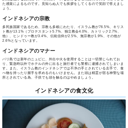
た感覚によるものです。見知らぬ人でも挨拶をしてくるので笑顔で答えまし
ょう。
インドネシアの宗教
多民族国家であるため、宗教も多岐にわたり、イスラム教が76.5%、キリス
ト教が13.1%（プロテスタント5.7%、独立教会4.0%、カトリック2.7%、
他）、ヒンドゥー教が3.4%、伝統信仰が2.5%、無宗教が1.9%、その他が
2.6%となっています。
インドネシアのマナー
バリ島では新年のニュピに、外出や火を使用することは一切禁じられてお
り、緊急時以外でホテルの外に出ると旅行者でも警察に逮捕されてしまいま
す。また、イスラム教のインドネシアでは不浄の手とされている左手で、食
べ物を持ったり握手を求めるのもいけません。また頭は精霊が宿る神聖な場
所とされている為、子供でも頭を触るのはやめましょう。
インドネシアの食文化