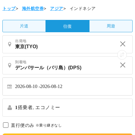
トップ
>
海外航空券
>
アジア
>
インドネシア
片道
周遊
往復
出発地
到着地
2026-08-10
2026-08-12
1
搭乗者,
エコノミー
直行便のみ
※乗り継ぎなし