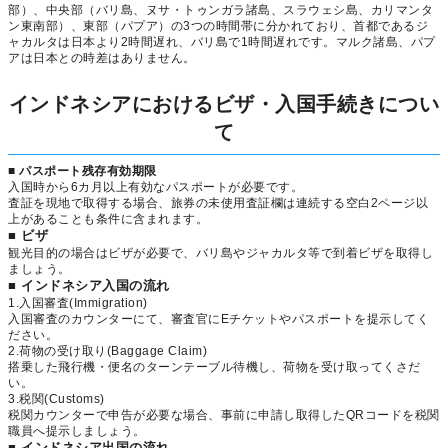
部）、中央部（バリ島、ヌサ・トゥンガラ諸島、スラウェシ島、カリマンタ
ン東南部）、東部（パプア）の3つの時間帯に分かれており、首都であるジ
ャカルタは日本より2時間遅れ、バリ島で1時間遅れです。マルク諸島、パプ
アは日本との時差はありません。
インドネシアにおけるビザ・入国手続きについ
て
■ パスポート残存有効期限
入国時から6カ月以上有効なパスポートが必要です。
査証を現地で取得する場合、旅券の未使用査証欄は連続する空白2ページ以
上があることも条件に含まれます。
■ ビザ
観光目的の場合はビザが必要で、バリ島やジャカルタ等で到着ビザを取得し
ましょう。
■ インドネシア入国の流れ
1.入国審査(Immigration)
入国審査のカウンターにて、審査官にEチケットやパスポートを提示してく
ださい。
2.荷物の受け取り(Baggage Claim)
搭乗した飛行機・便名のターンテーブル待機し、荷物を受け取ってくさだ
い。
3.税関(Customs)
税関カウンターで申告が必要な場合、事前に申請し取得したQRコードを税関
職員へ提示しましょう。
■ インドネシア出国の流れ