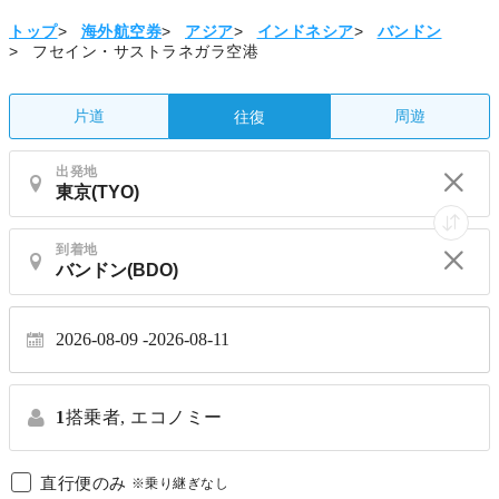
トップ
>
海外航空券
>
アジア
>
インドネシア
>
バンドン
>
フセイン・サストラネガラ空港
片道
周遊
往復
出発地
到着地
2026-08-09
2026-08-11
1
搭乗者,
エコノミー
直行便のみ
※乗り継ぎなし