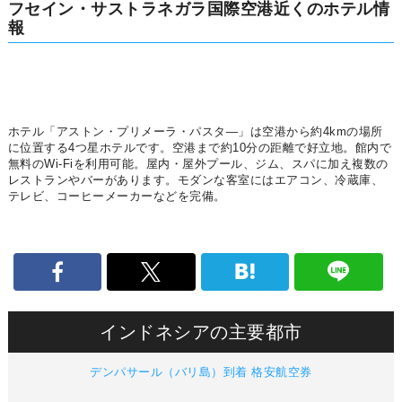
フセイン・サストラネガラ国際空港近くのホテル情
報
ホテル「アストン・プリメーラ・パスタ―」は空港から約4kmの場所
に位置する4つ星ホテルです。空港まで約10分の距離で好立地。館内で
無料のWi-Fiを利用可能。屋内・屋外プール、ジム、スパに加え複数の
レストランやバーがあります。モダンな客室にはエアコン、冷蔵庫、
テレビ、コーヒーメーカーなどを完備。
インドネシアの主要都市
デンパサール（バリ島）到着 格安航空券