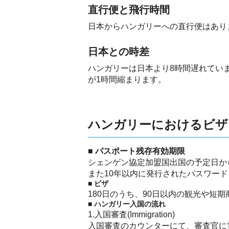
直行便と飛行時間
日本からハンガリーへの直行便はあり
日本との時差
ハンガリーは日本より8時間遅れています
が1時間縮まります。
ハンガリーにおけるビザ
■ パスポート残存有効期限
シェンゲン協定加盟国出国の予定日か
また10年以内に発行されたパスワー
■ ビザ
180日のうち、90日以内の観光や短
■ ハンガリー入国の流れ
1.入国審査(Immigration)
入国審査のカウンターにて、審査官に