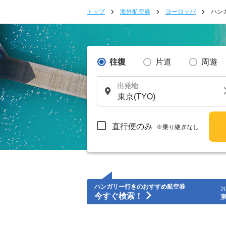
トップ
海外航空券
ヨーロッパ
ハン
往復
片道
周遊
出発地
直行便のみ
※乗り継ぎなし
ハンガリー行きのおすすめ航空券
2
今すぐ検索！
東