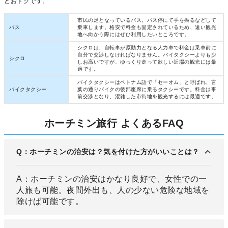
どおトクです。
市民の足となっているバス。バス停にて手を振るなどして
バス
乗車します。格安で料金も固定されているため、遠い観光
地へ向かう際にはぜひ利用したいところです。
シクロは、自転車が原動力となる人力車で料金は乗車前に
自分で交渉しなければなりません。バイタクシーよりも少
シクロ
しお高いですが、ゆっくり走って欲しい近場の観光には最
適です。
バイクタクシーはベトナム語で「セーオム」と呼ばれ、言
バイクタクシー
葉の通りバイクの後部座席に乗るタクシーです。料金は事
前交渉となり、混雑した市街地を観光するには最適です。
ホーチミン旅行 よくあるFAQ
Q：ホーチミンの治安は？気を付けた方がいいことは？
A：ホーチミンの治安はかなり良好で、女性での一
人旅も可能。夜間外出も、人の少ない危険な地域を
除けば可能です。