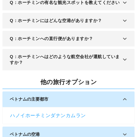
Q：ホーチミンの有名な観光スポットを教えてください
A：ベトナムの銀座とも称されるスポット「ドンコ
Q：ホーチミンにはどんな空港がありますか？
イ通り」、ベトナム戦争時の遺構である「統一会
堂」などが人気観光スポットとなっています。
A：ホーチミンの郊外に「タンソンニャット国際空
Q：ホーチミンへの直行便がありますか？
港」があります。植民地時代からあり、100年近い
歴史を持つ空港です。
A：成田や関西国際空港、中部国際空港、福岡空港
Q：ホーチミンへはどのような航空会社が運航していま
からの直行便が出ています。
すか？
A：ベトナム航空やジェットスターなど国内航空会
他の旅行オプション
社をはじめ、カンボジア・アンコール航空やマレー
シア航空など東南アジアの航空会社便が運航してい
ます。
ベトナムの主要都市
ハノイ
ホーチミン
ダナン
カムラン
ベトナムの空港