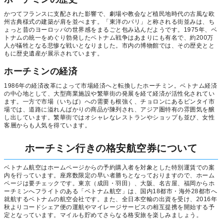
かつてフランスに支配された影響で、劇場や教会など植民地時代の古風な欧
州古典様式の建築が肩を並べます。「東洋のパリ」と称される街並みは、ち
ょっと昔のヨーロッパの世界感をまるごと包み込んだようです。1975年、ベ
トナムの統一をめぐり勃発したベトナム戦争はあまりにも有名で、約200万
人が犠牲となる悲惨な戦いとなりました。市内の博物館では、その歴史とと
もに歴史遺産が展示されています。
ホーチミンの経済
1986年の経済改革によって市場経済へと転換したホーチミン。ベトナム経済
の中心地として、大型商業施設や繁華街の発展を経て経済が活性化されてい
ます。一方で市場（いちば）への需要も根強く、チョロンにあるビンタイ市
場では、道路に溢れんばかりの商品が陳列され、アジア圏特有の雰囲気を醸
し出しています。繁華街ではオシャレなレストランやショップも並び、女性
客層からも人気を得ています。
ホーチミン行きの格安航空券について
ベトナム航空はホームページからの予約購入者を対象とした特別運賃での案
内を行っています。座席数限定の早い者勝ちとなっておりますので、ホーム
ページは要チェックです。東京（成田・羽田）、大阪、名古屋、福岡からホ
ーチミンへフライトのある「ベトナム航空」は、国内18都市・海外28都市へ
就航するベトナムの航空会社です。また、全日本空輸の出資を受け、2016年
秋よりコードシェア便の運航やマイレージサービスの相互提携を開始する予
定となっています。マイルも貯めてさらなる格安旅を楽しみましょう。