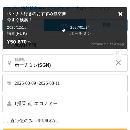
トップ
>
海外航空券
>
アジア
>
ベトナム
>
ホーチミン
ベトナム行きのおすすめ航空券
今すぐ検索！
片道
周遊
往復
2026/12/15
2027/01/14
福岡(FUK)
ホーチミン
出発地
¥50,670
～
2026/08/08 17:05時点
到着地
2026-08-09
2026-08-11
1
搭乗者,
エコノミー
直行便のみ
※乗り継ぎなし