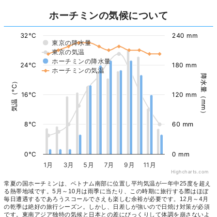
ホーチミンの気候について
32°C
240 mm
東京の降水量
東京の気温
ホーチミンの降水量
24°C
180 mm
ホーチミンの気温
降水量（mm）
気温（°C）
16°C
120 mm
8°C
60 mm
0°C
0 mm
1月
3月
5月
7月
9月
11月
Highcharts.com
常夏の国ホーチミンは、ベトナム南部に位置し平均気温が一年中25度を超え
る熱帯地域です。5月～10月は雨季に当たり、この時期に旅行する際はほぼ
毎日遭遇するであろうスコールでさえも楽しむ余裕が必要です。12月～4月
の乾季は絶好の旅行シーズン。しかし、日差しが強いので日焼け対策が必須
です。東南アジア独特の気候と日本との差にびっくりして体調を崩さないよ