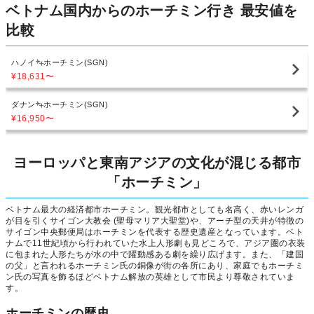
ベトナム国内からのホーチミン行き 最安値を
比較
ハノイ
ホーチミン(SGN)
¥18,631
〜
ダナン
ホーチミン(SGN)
¥16,950
〜
ヨーロッパと東南アジアの文化が混じる都市
「ホーチミン」
ベトナム最大の経済都市ホーチミン。観光都市としても名高く、赤いレンガ
が目を引くサイゴン大教会 (聖母マリア大聖堂)や、アーチ型の天井が特徴の
サイゴン中央郵便局はホーチミンを代表する歴史遺産となっています。ベト
ナムで11世紀頃から行われていた水上人形劇も見どころで、アジア圏の衣装
に包まれた人形たちが水の中で躍動感ある劇を繰り広げます。また、「建国
の父」と言われるホーチミン氏の銅像が街の各所にあり、家庭でもホーチミ
ン氏の写真を飾るほどベトナム解放の英雄として市民より尊敬されていま
す。
ホーチミンの歴史